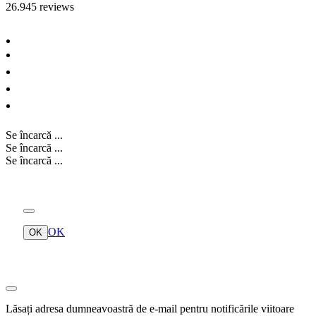
26.945
reviews
Se încarcă ...
Se încarcă ...
Se încarcă ...
OK
OK
Lăsați adresa dumneavoastră de e-mail pentru notificările viitoare