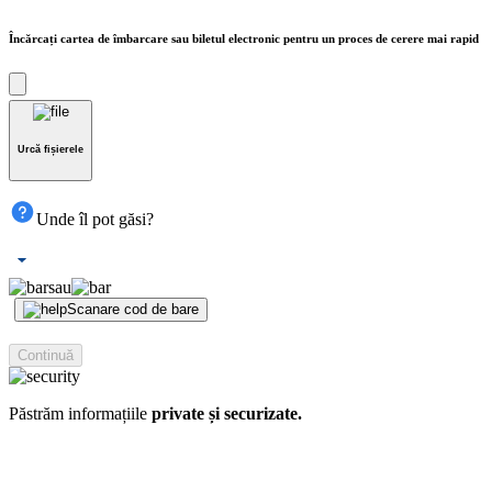
Încărcați
cartea de îmbarcare
sau
biletul electronic
pentru un proces de cerere mai rapid
Urcă fișierele
Unde îl pot găsi?
sau
Scanare cod de bare
Continuă
Păstrăm informațiile
private și securizate.