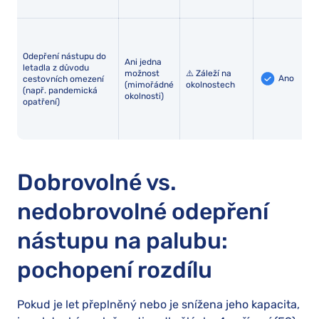
Odepření nástupu do
Ani jedna
letadla z důvodu
možnost
⚠️ Záleží na
Ano
cestovních omezení
(mimořádné
okolnostech
(např. pandemická
okolnosti)
opatření)
Dobrovolné vs.
nedobrovolné odepření
nástupu na palubu:
pochopení rozdílu
Pokud je let přeplněný nebo je snížena jeho kapacita,