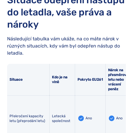
Situace odepření nástupu
do letadla, vaše práva a
nároky
Následující tabulka vám ukáže, na co máte nárok v
různých situacích, kdy vám byl odepřen nástup do
letadla.
Nárok na
přesměrování
Kdo je na
Situace
Pokryto
EU261
letu nebo
vině
vrácení
peněz
Překročení kapacity
Letecká
Ano
Ano
letu (přeprodání letu)
společnost