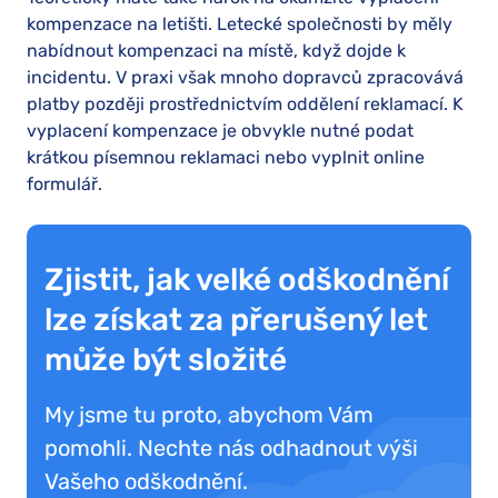
kompenzace na letišti. Letecké společnosti by měly
nabídnout kompenzaci na místě, když dojde k
incidentu. V praxi však mnoho dopravců zpracovává
platby později prostřednictvím oddělení reklamací. K
vyplacení kompenzace je obvykle nutné podat
krátkou písemnou reklamaci nebo vyplnit online
formulář.
Zjistit, jak velké odškodnění
lze získat za přerušený let
může být složité
My jsme tu proto, abychom Vám
pomohli. Nechte nás odhadnout výši
Vašeho odškodnění.