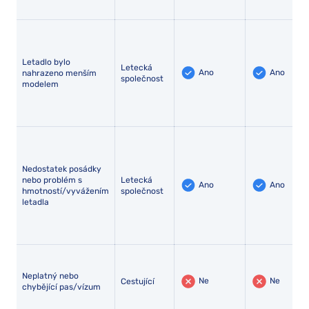
Letadlo bylo
Letecká
Ano
Ano
nahrazeno menším
společnost
modelem
Nedostatek posádky
nebo problém s
Letecká
Ano
Ano
hmotností/vyvážením
společnost
letadla
Neplatný nebo
Ne
Ne
Cestující
chybějící pas/vízum