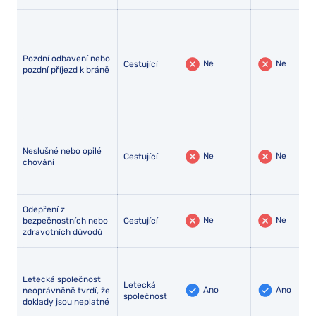
Pozdní odbavení nebo
Ne
Ne
Cestující
pozdní příjezd k bráně
Neslušné nebo opilé
Ne
Ne
Cestující
chování
Odepření z
Ne
Ne
bezpečnostních nebo
Cestující
zdravotních důvodů
Letecká společnost
Letecká
Ano
Ano
neoprávněně tvrdí, že
společnost
doklady jsou neplatné