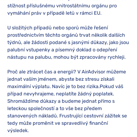
stížnost příslušnému vnitrostátnímu orgánu pro
vymáhání práv v případě letů v rámci EU.
U složitých případů nebo sporů může řešení
prostřednictvím těchto orgánů trvat několik dalších
týdnů, ale žádosti podané s jasnými důkazy, jako jsou
palubní vstupenky a písemný doklad o odepření
nástupu na palubu, mohou být zpracovány rychleji.
Proč ale ztrácet čas a energii? V AirAdvisor můžeme
jednat vaším jménem, abyste bez stresu získali
maximální výplatu. Navíc je to bez rizika.Pokud váš
případ nevyhrajeme, neplatíte žádný poplatek.
Shromáždíme důkazy a budeme jednat přímo s
leteckou společností a to vše bez předem
stanovených nákladů. Frustrující cestovní zážitek se
tedy může proměnit ve spravedlivý finanční
výsledek.