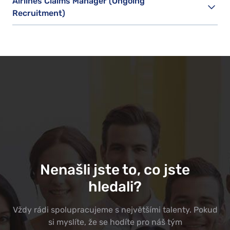
Airlines Claims Manager (Ongoing
Recruitment)
Nenašli jste to, co jste
hledali?
Vždy rádi spolupracujeme s největšími talenty. Pokud
si myslíte, že se hodíte pro náš tým