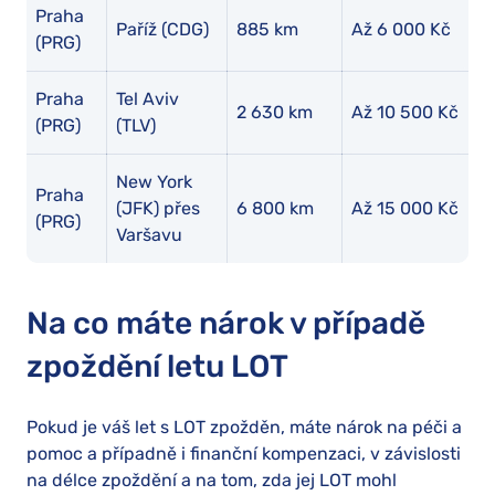
Praha
Paříž (CDG)
885 km
Až 6 000 Kč
(PRG)
Praha
Tel Aviv
2 630 km
Až 10 500 Kč
(PRG)
(TLV)
New York
Praha
(JFK) přes
6 800 km
Až 15 000 Kč
(PRG)
Varšavu
Na co máte nárok v případě
zpoždění letu LOT
Pokud je váš let s LOT zpožděn, máte nárok na péči a
pomoc a případně i finanční kompenzaci, v závislosti
na délce zpoždění a na tom, zda jej LOT mohl