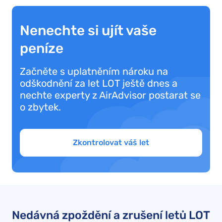
Nenechte si ujít vaše
peníze
Začněte s uplatněním nároku na
odškodnění za let LOT ještě dnes a
nechte experty z AirAdvisor postarat se
o zbytek.
Zkontrolovat váš let
Nedávná zpoždění a zrušení letů LOT