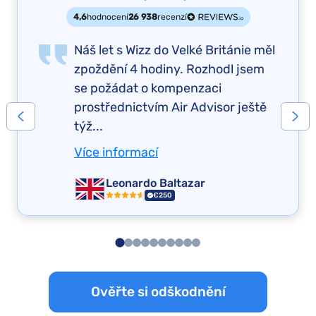
4,6
hodnocení
26 938
recenzí
Náš let s Wizz do Velké Británie měl
zpoždění 4 hodiny. Rozhodl jsem
se požádat o kompenzaci
prostřednictvím Air Advisor ještě
týž...
Více informací
Leonardo Baltazar
€250
Ověřte si odškodnění