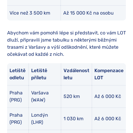
Více než 3 500 km
Až 15 000 Kč na osobu
Abychom vám pomohli lépe si představit, co vám LOT
dluží, připravili jsme tabulku s některými běžnými
trasami z Varšavy a výší odškodnění, které můžete
očekávat od každé z nich.
Letiště
Letiště
Vzdálenost
Kompenzace
odletu
příletu
letu
LOT
Praha
Varšava
520 km
Až 6 000 Kč
(PRG)
(WAW)
Praha
Londýn
1 030 km
Až 6 000 Kč
(PRG)
(LHR)