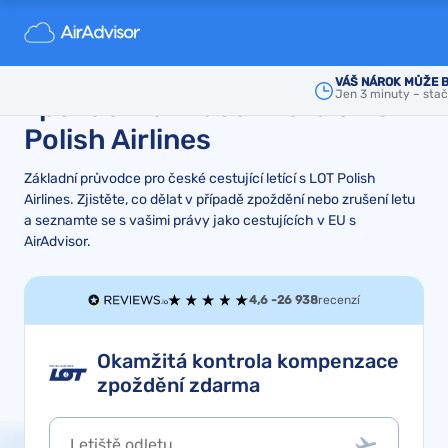
Průvodce pro české cestující
ohledně odškodnění za
VÁŠ NÁROK MŮŽE 
Jen 3 minuty – stačí
zpoždění a zrušení letů s LOT
Polish Airlines
Základní průvodce pro české cestující letící s LOT Polish
Airlines. Zjistěte, co dělat v případě zpoždění nebo zrušení letu
a seznamte se s vašimi právy jako cestujících v EU s
AirAdvisor.
4,6 -
26 938
recenzí
Okamžitá kontrola kompenzace
zpoždění zdarma