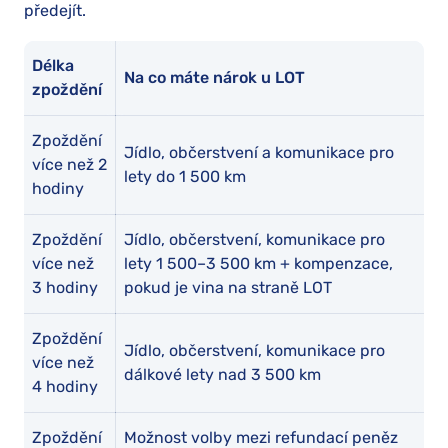
předejít.
Délka
Na co máte nárok u LOT
zpoždění
Zpoždění
Jídlo, občerstvení a komunikace pro
více než 2
lety do 1 500 km
hodiny
Zpoždění
Jídlo, občerstvení, komunikace pro
více než
lety 1 500–3 500 km + kompenzace,
3 hodiny
pokud je vina na straně LOT
Zpoždění
Jídlo, občerstvení, komunikace pro
více než
dálkové lety nad 3 500 km
4 hodiny
Zpoždění
Možnost volby mezi refundací peněz