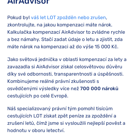
AirAdvisor
Pokud byl
váš let LOT zpožděn nebo zrušen
,
zkontrolujte, na jakou kompenzaci máte nárok.
Kalkulačka kompenzací AirAdvisor to zvládne rychle
a bez námahy. Stačí zadat údaje o letu a zjistit, zda
máte nárok na kompenzaci až do výše 15 000 Kč.
Jako světová jednička v oblasti kompenzací za lety a
zavazadla si AirAdvisor získal celosvětovou důvěru
díky své odbornosti, transparentnosti a úspěšnosti.
Kombinujeme reálné právní zkušenosti s
osvědčenými výsledky více než
700 000 nároků
cestujících po celé Evropě.
Náš specializovaný právní tým pomohl tisícům
cestujících LOT získat zpět peníze za zpoždění a
zrušení letů, čímž jsme si vysloužili nejlepší pověst a
hodnotu v oboru letectví.