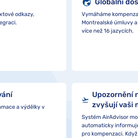
Globální dos
textové odkazy,
Vymáháme kompenzace 
egraci.
Montrealské úmluvy a 
více než 16 jazycích.
vání
Upozornění n
zvyšují vaši
amace a výdělky v
Systém AirAdvisor mon
automaticky informuje
pro kompenzaci. Když 