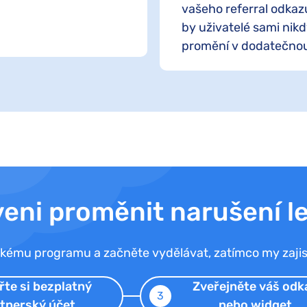
vašeho referral odkazu
by uživatelé sami nikdy
promění v dodatečnou p
veni proměnit narušení le
rskému programu a začněte vydělávat, zatímco my zajist
řte si bezplatný
Zveřejněte váš
odk
3
tnerský účet
nebo widget