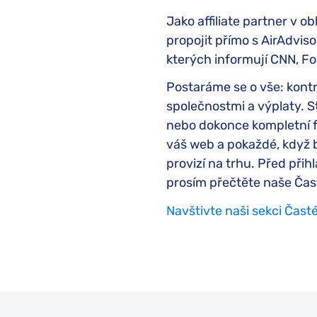
Jako affiliate partner v 
propojit přímo s AirAdvis
kterých informují CNN, F
Postaráme se o vše: kontr
společnostmi a výplaty. St
nebo dokonce kompletní f
váš web a pokaždé, když b
provizí na trhu. Před př
prosím přečtěte naše Čas
Navštivte naši sekci Čast