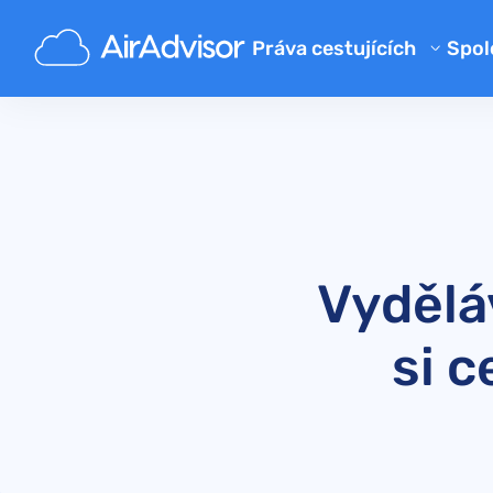
Práva cestujících
Spol
O 
Kalkulačka kompenzace zpožd
Bl
Kompenzace zpožděného let
Kompenzace a refundace za z
FA
Náhrada za zpožděné nebo zt
Pa
Kompenzace za odepřený bo
Vydělá
Aerolinky
si c
Stížnosti na letecké společno
Štrajk leteckej spoločnosti
Předpisy