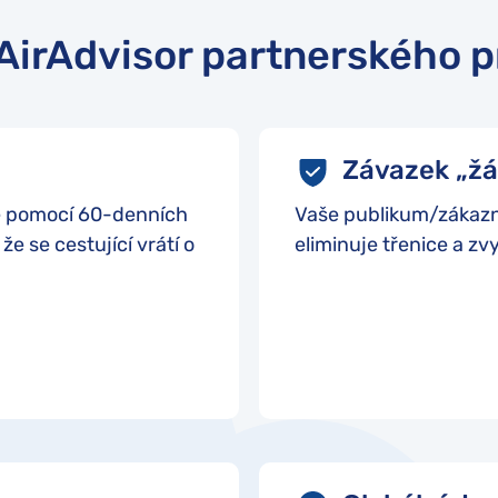
AirAdvisor partnerského 
Závazek „žá
né pomocí 60-denních
Vaše publikum/zákazní
e se cestující vrátí o
eliminuje třenice a zv