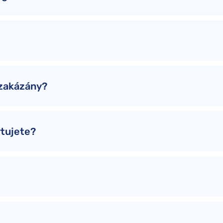
 zakázány?
ytujete?