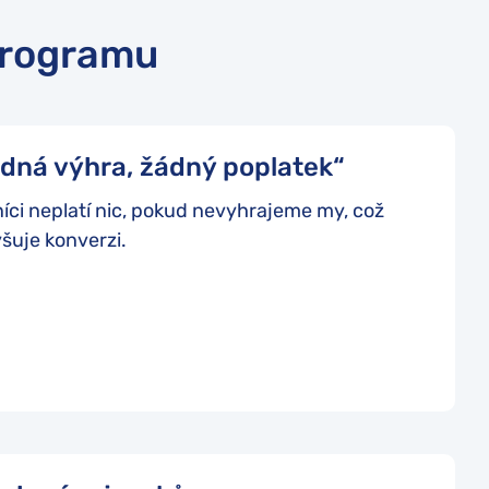
programu
dná výhra, žádný poplatek“
ci neplatí nic, pokud nevyhrajeme my, což
yšuje konverzi.