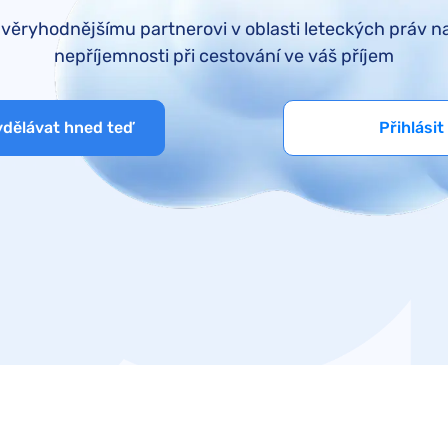
Turkish Airlines kompenzace
Varšavská úmluva
ůvěryhodnějšímu partnerovi v oblasti leteckých práv 
easyJet kompenzace
nepříjemnosti při cestování ve váš příjem
British Airways kompenzace
KLM kompenzace
ydělávat hned teď
Přihlásit
Qatar Airways kompenzace
Austrian Airlines kompenzace
Smartwings kompenzace