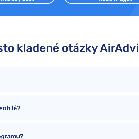
to kladené otázky AirAdv
sobilé?
rogramu?