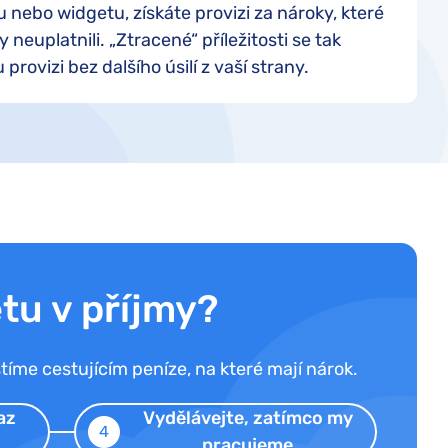
 nebo widgetu, získáte provizi za nároky, které
 neuplatnili. „Ztracené“ příležitosti se tak
rovizi bez dalšího úsilí z vaší strany.
tu v příjmy?
íme cestujícím peníze, na které mají nárok.
az
Vydělávejte, zatímco
my
4
pracujeme