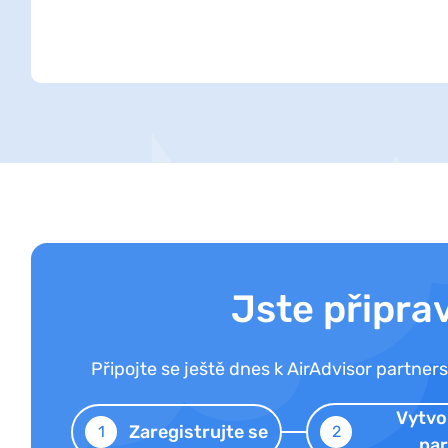
Jste připra
Připojte se ještě dnes k AirAdvisor partne
Vytvo
Zaregistrujte se
1
2
par