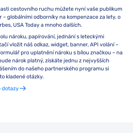
oblasti cestovního ruchu můžete nyní vaše publikum
or – globálními odborníky na kompenzace za lety, o
orbes, USA Today a mnoho dalších.
olu nároku, papírování, jednání s leteckými
ačí vložit náš odkaz, widget, banner, API volání –
ormulář pro uplatnění nároku s bílou značkou – na
ude nárok platný, získáte jednu z nejvyšších
ihlášením do našeho partnerského programu si
to kladené otázky.
é dotazy