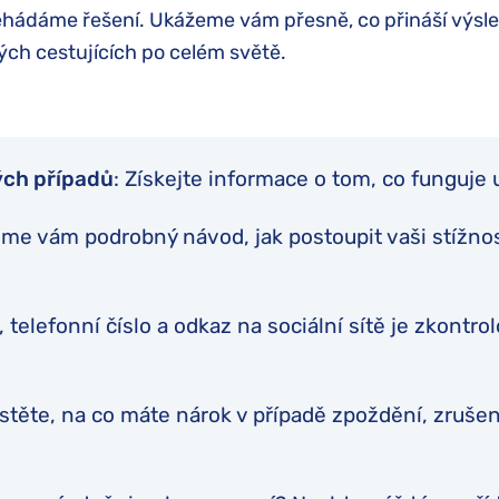
Turkish Airlines kompenzace
ehádáme řešení. Ukážeme vám přesně, co přináší výsle
Varšavská úmluva
ckých cestujících po celém světě.
easyJet kompenzace
British Airways kompenzace
KLM kompenzace
Qatar Airways kompenzace
ých případů
: Získejte informace o tom, co funguje 
Austrian Airlines kompenzace
e vám podrobný návod, jak postoupit vaši stížnost
Smartwings kompenzace
 telefonní číslo a odkaz na sociální sítě je zkontro
stěte, na co máte nárok v případě zpoždění, zruše