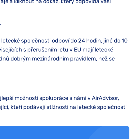
je a kliknout na odkaz, který odpovídá vaší
?
é letecké společnosti odpoví do 24 hodin, jiné do 10
isejících s přerušením letu v EU mají letecké
0 dnů dobrým mezinárodním pravidlem, než se
ejlepší možností spolupráce s námi v AirAdvisor,
í, kteří podávají stížnosti na letecké společnosti