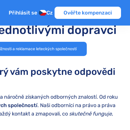
Přihlásit se
Cz
Ověřte kompenzaci
jednotlivými dopravci
ížnosti a reklamace leteckých společností
erý vám poskytne odpovědi
 a náročně získaných odborných znalostí. Od roku
ých společností
. Naši odborníci na právo a práva
každý kontakt a zmapovali, co
skutečně funguje
,