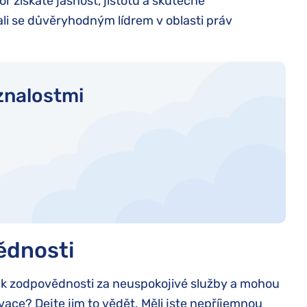
r získáte jasnost, jistotu a skutečné
ali se důvěryhodným lídrem v oblasti práv
znalostmi
ědnosti
t k zodpovědnosti za neuspokojivé služby a mohou
vace? Dejte jim to vědět. Měli jste nepříjemnou