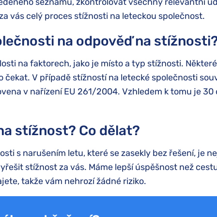
edeného seznamu, zkontrolovat všechny relevantní úda
 za vás celý proces stížnosti na leteckou společnost.
olečnosti na odpověď na stížnosti
osti na faktorech, jako je místo a typ stížnosti. Někter
čekat. V případě stížností na letecké společnosti souv
novena v nařízení EU 261/2004. Vzhledem k tomu je 3
a stížnost? Co dělat?
osti s narušením letu, které se zasekly bez řešení, je n
ešit stížnost za vás. Máme lepší úspěšnost než cestujíc
ete, takže vám nehrozí žádné riziko.