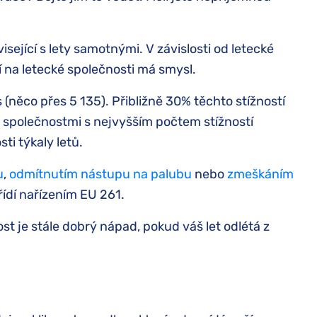
sející s lety samotnými. V závislosti od letecké
 na letecké společnosti má smysl.
 (něco přes 5 135). Přibližně 30% těchto stížností
mi společnostmi s nejvyšším počtem stížností
ti týkaly letů.
u
,
odmítnutím nástupu na palubu
nebo
zmeškáním
ídí nařízením EU 261.
st je stále dobrý nápad, pokud váš let odlétá z