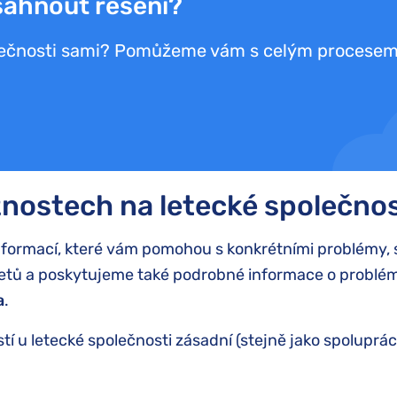
sáhnout řešení?
olečnosti sami? Pomůžeme vám s celým procesem
ížnostech na letecké společnos
formací, které vám pomohou s konkrétními problémy, 
 letů a poskytujeme také podrobné informace o problém
a
.
tí u letecké společnosti zásadní (stejně jako spoluprác