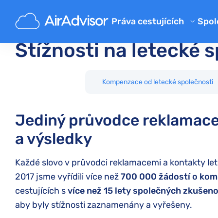
Hlavní
Stížnosti na letecké společnosti
Práva cestujících
Spol
O 
Stížnosti na letecké 
Kalkulačka kompenzace zpožd
Bl
Kompenzace zpožděného let
Kompenzace a refundace za z
FA
Kompenzace od letecké společnosti
Náhrada za zpožděné nebo zt
Pa
Jediný průvodce reklamace
Kompenzace za odepřený bo
a výsledky
Aerolinky
Stížnosti na letecké společno
Každé slovo v průvodci reklamacemi a kontakty le
Štrajk leteckej spoločnosti
2017 jsme vyřídili více než
700 000
žádostí o ko
cestujících s
více než 15 lety společných zkušeno
Předpisy
aby byly stížnosti zaznamenány a vyřešeny.