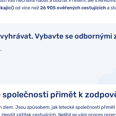
ti vás nechává hádat a doufat v řešení, ale s AirAdviso
kající)
od více než
26 905
ověřených cestujících
a st
 vyhrávat. Vybavte se odbornými 
.
é společnosti přimět k zodpov
m zlem. Jsou způsobem, jak letecké společnosti přimě
lepšit zážitek cestujících. Nelíbil se vám proces rezer