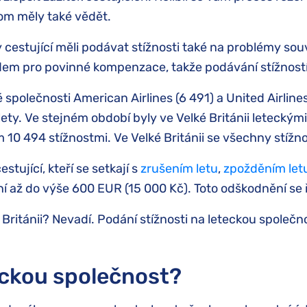
om měly také vědět.
cestující měli podávat stížnosti také na problémy souvi
dem pro povinné kompenzace, takže podávání stížností
 společnosti American Airlines (6 491) a United Airlines
lety. Ve stejném období byly ve Velké Británii letecký
10 494 stížnostmi. Ve Velké Británii se všechny stížnos
stující, kteří se setkají s
zrušením letu
,
zpožděním let
 až do výše 600 EUR (15 000 Kč). Toto odškodnění se ř
Británii? Nevadí. Podání stížnosti na leteckou společno
eckou společnost?