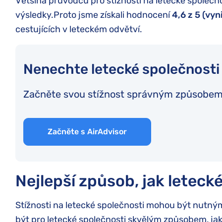
Většina průvodců pro stížnosti na letecké společnos
výsledky.Proto jsme získali hodnocení
4,6
z 5 (vyni
cestujících v leteckém odvětví.
Nenechte letecké společnosti
Začněte svou stížnost správným způsobem
Začněte s AirAdvisor
Nejlepší způsob, jak leteck
Stížnosti na letecké společnosti mohou být nutný
být pro letecké společnosti skvělým způsobem, jak z