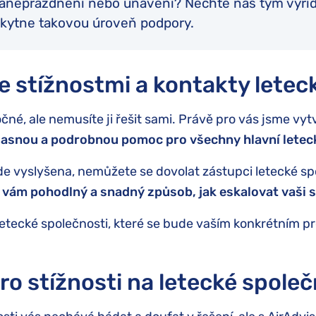
zaneprázdněni nebo unavení? Nechte náš tým vyřídi
kytne takovou úroveň podpory.
e stížnostmi a kontakty letec
né, ale nemusíte ji řešit sami. Právě pro vás jsme vyt
jasnou a podrobnou pomoc pro všechny hlavní letec
á bude vyslyšena, nemůžete se dovolat zástupci letecké 
 vám pohodlný a snadný způsob, jak eskalovat vaši s
letecké společnosti, které se bude vaším konkrétní
o stížnosti na letecké společ