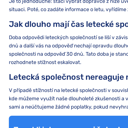
Je to jednoduché: stačí vybrat dopravce z níže uv
situaci. Poté, co zadáte informace o letu, vyřídíme
Jak dlouho mají čas letecké sp
Doba odpovědi leteckých společností se liší v závisl
dnů a další vás na odpověď nechají opravdu dlouho 
společnosti na odpověď 30 dnů. Tato doba je sta
rozhodnete stížnost eskalovat.
Letecká společnost nereaguje n
V případě stížností na letecké společnosti v souvisl
kde můžeme využít naše dlouholeté zkušenosti a vyř
sami a neúčtujeme žádné poplatky, pokud nevyhraj