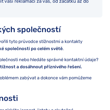
t vaši reklamaci za vás, od začátku až do
kých společností
vořili tyto průvodce stížnostmi a kontakty
ké společnosti po celém světě
.
společnosti nebo hledáte správné kontaktní údaje?
tížnost a dosáhnout příznivého řešení.
m problémem zabývat a dokonce vám pomůžeme
nosti