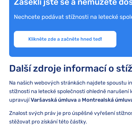
Zasekli jste se a nemůžete do
Nechcete podávat stížnosti na letecké sp
Klikněte zde a začněte hned teď!
Další zdroje informací o st
Na našich webových stránkách najdete spoustu in
stížnosti na letecké společnosti ohledně narušení
upravují
Varšavská úmluva
a
Montrealská úmluv
Znalost svých práv je pro úspěšné vyřešení stížnos
stěžovat pro získání této částky.