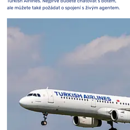
Turkish Airlines. Nejprve budete chatovat s botem,
ale můžete také požádat o spojení s živým agentem.