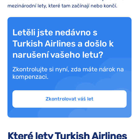
mezinárodní lety, které tam začínají nebo končí.
Letěli jste nedávno s
Turkish Airlines a došlo k
narušení vašeho letu?
Zkontrolujte si nyní, zda máte nárok na
kompenzaci.
Zkontrolovat váš let
Které lety Turkish Airlines