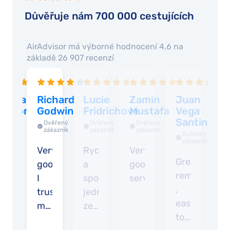
Důvěřuje nám 700 000 cestujících
AirAdvisor má výborné
hodnocení 4,6
na
základě
26 907
recenzí
renda
Richard
Lucie
Zamin
Juan
E
awson
Godwin
Fridrichova
Mustafa
Vega
V
Santini
Ověřený
Ověřený
Ověřený
Ověřený
zákazník
zákazník
zákazník
zákazník
Ověřený
zákazník
he
Very
Rychlé
Very
E
Great
rocess
good,
a
good
t
reminders
as
I
spolehlivé
service
s
,
etty
trust
jednání
d
easy
mple
my
ze
to
nd
claim
strany