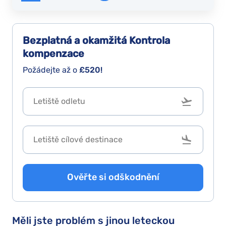
ent,
is
tter
Bezplatná a okamžitá
Kontrola
han
kompenzace
thing.
Požádejte až o
£520!
Ověřte si odškodnění
Měli jste problém s jinou leteckou