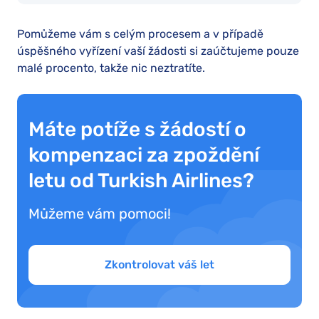
Pomůžeme vám s celým procesem a v případě
úspěšného vyřízení vaší žádosti si zaúčtujeme pouze
malé procento, takže nic neztratíte.
Máte potíže s žádostí o
kompenzaci za zpoždění
letu od Turkish Airlines?
Můžeme vám pomoci!
Zkontrolovat váš let