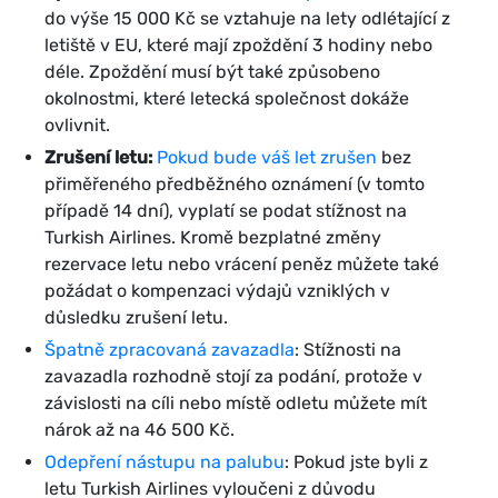
do výše 15 000 Kč se vztahuje na lety odlétající z
letiště v EU, které mají zpoždění 3 hodiny nebo
déle. Zpoždění musí být také způsobeno
okolnostmi, které letecká společnost dokáže
ovlivnit.
Zrušení letu:
Pokud bude váš let zrušen
bez
přiměřeného předběžného oznámení (v tomto
případě 14 dní), vyplatí se podat stížnost na
Turkish Airlines. Kromě bezplatné změny
rezervace letu nebo vrácení peněz můžete také
požádat o kompenzaci výdajů vzniklých v
důsledku zrušení letu.
Špatně zpracovaná zavazadla
: Stížnosti na
zavazadla rozhodně stojí za podání, protože v
závislosti na cíli nebo místě odletu můžete mít
nárok až na 46 500 Kč.
Odepření nástupu na palubu
: Pokud jste byli z
letu Turkish Airlines vyloučeni z důvodu