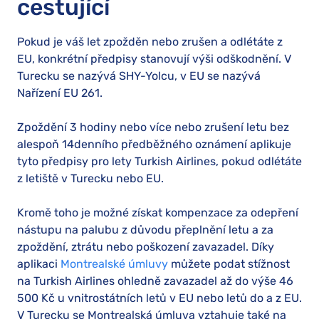
cestující
Pokud je váš let zpožděn nebo zrušen a odlétáte z
EU, konkrétní předpisy stanovují výši odškodnění. V
Turecku se nazývá SHY-Yolcu, v EU se nazývá
Nařízení EU 261.
Zpoždění 3 hodiny nebo více nebo zrušení letu bez
alespoň 14denního předběžného oznámení aplikuje
tyto předpisy pro lety Turkish Airlines, pokud odlétáte
z letiště v Turecku nebo EU.
Kromě toho je možné získat kompenzace za odepření
nástupu na palubu z důvodu přeplnění letu a za
zpoždění, ztrátu nebo poškození zavazadel. Díky
aplikaci
Montrealské úmluvy
můžete podat stížnost
na Turkish Airlines ohledně zavazadel až do výše 46
500 Kč u vnitrostátních letů v EU nebo letů do a z EU.
V Turecku se Montrealská úmluva vztahuje také na