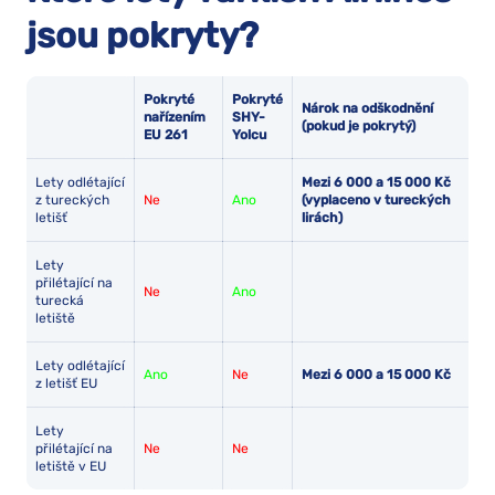
jsou pokryty?
Pokryté
Pokryté
Nárok na odškodnění
nařízením
SHY-
(pokud je pokrytý)
EU 261
Yolcu
Lety odlétající
Mezi 6 000 a 15 000 Kč
z tureckých
Ne
Ano
(vyplaceno v tureckých
letišť
lirách)
Lety
přilétající na
Ne
Ano
turecká
letiště
Lety odlétající
Ano
Ne
Mezi 6 000 a 15 000 Kč
z letišť EU
Lety
přilétající na
Ne
Ne
letiště v EU