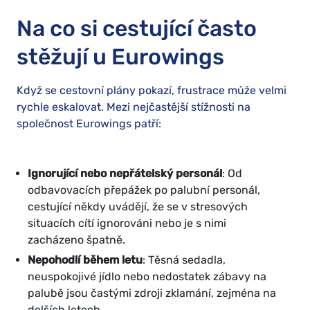
Na co si cestující často
stěžují u Eurowings
Když se cestovní plány pokazí, frustrace může velmi
rychle eskalovat. Mezi nejčastější stížnosti na
společnost Eurowings patří:
Ignorující nebo nepřátelský personál
: Od
odbavovacích přepážek po palubní personál,
cestující někdy uvádějí, že se v stresových
situacích cítí ignorováni nebo je s nimi
zacházeno špatně.
Nepohodlí během letu
: Těsná sedadla,
neuspokojivé jídlo nebo nedostatek zábavy na
palubě jsou častými zdroji zklamání, zejména na
delších letech.