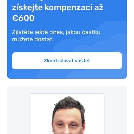
získejte kompenzaci až
€600
Zjistěte ještě dnes, jakou částku
můžete dostat.
Zkontrolovat váš let