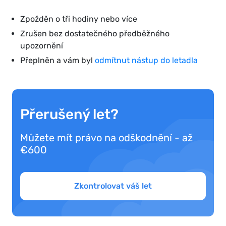
Zpožděn o tři hodiny nebo více
Zrušen bez dostatečného předběžného
upozornění
Přeplněn a vám byl
odmítnut nástup do letadla
Přerušený let?
Můžete mít právo na odškodnění - až
€600
Zkontrolovat váš let