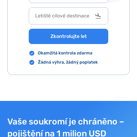
Zkontrolujte let
Okamžitá kontrola zdarma
Žádná výhra, žádný poplatek
Vaše soukromí je chráněno –
pojištění na 1 milion USD