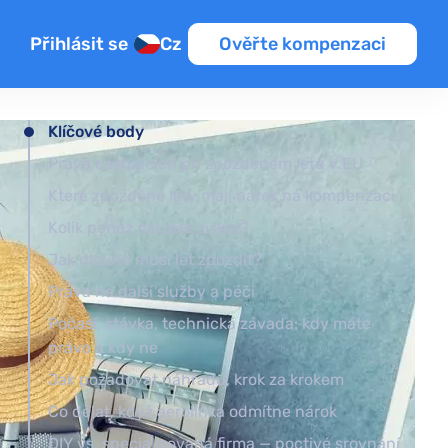
Přihlásit se
Cz
Ověřte kompenzaci
Klíčové body
Práva cestujících při zpožděném letu v EU
Které zpožděné lety mají nárok na kompenzaci
Kolik peněz můžete získat?
Jak dlouho musí let zpozdit?
Práva na další služby a péči
Počasí, stávka, technická závada: kdy máte
právo a kdy ne
Jak požadovat náhradu, krok za krokem
Co dělat, když aerolinka odmítne nárok
DIY vs. specializovaná firma — poctivé srovnání