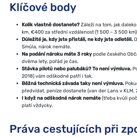
Klíčové body
Kolik vlastně dostanete?
Záleží na tom, jak daleko
km, €400 za střední vzdálenost (1 500 – 3 500 km)
Důležité je, kdy jste přistáli, ne kdy jste odletěli.
O
Smůla, nárok nemáte.
Na podání nároku máte 3 roky
podle českého Občan
dvěma lety, pořád je čas.
Stávka pilotů nebo palubáků? To není výmluva.
Po
2018) vám odškodné patří i tak.
Běžná technická závada taky není výmluva.
Pokud
předvídat, peníze dostanete (van der Lans v KLM, 
I když na odškodné nárok nemáte
(třeba kvůli poč
platí vždycky.
Práva cestujících při z