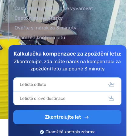
Časté chyby, kterých se vyvarovat
Často kladené otázky
Ověřte si nárok za 3 minuty
Okamžitá kontrola letu
Kalkulačka kompenzace za zpoždění letu:
Zkontrolujte, zda máte nárok na kompenzaci za
zpoždění letu za pouhé 3 minuty
Zkontrolujte let
Okamžitá kontrola zdarma