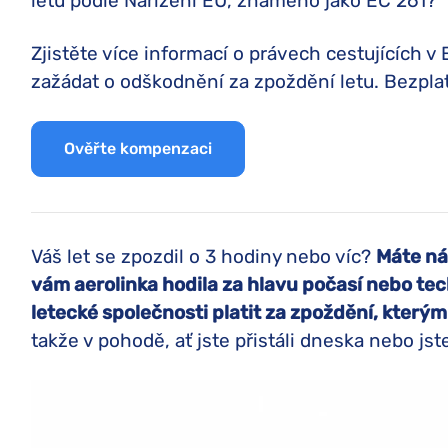
letu podle Nařízení EU, známého jako EC 261?
Zjistěte více informací o právech cestujících v 
zažádat o odškodnění za zpoždění letu. Bezplat
Ověřte kompenzaci
Váš let se zpozdil o 3 hodiny nebo víc?
Máte ná
vám aerolinka hodila za hlavu počasí nebo tec
letecké společnosti platit za zpoždění, kterým 
takže v pohodě, ať jste přistáli dneska nebo jst