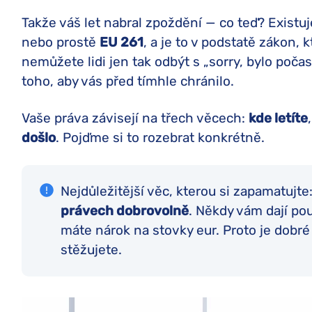
Takže váš let nabral zpoždění — co teď? Existu
nebo prostě
EU 261
, a je to v podstatě zákon, k
nemůžete lidi jen tak odbýt s „sorry, bylo počas
toho, aby vás před tímhle chránilo.
Vaše práva závisejí na třech věcech:
kde letíte
došlo
. Pojďme si to rozebrat konkrétně.
Nejdůležitější věc, kterou si zapamatujte
právech dobrovolně
. Někdy vám dají pou
máte nárok na stovky eur. Proto je dobré 
stěžujete.