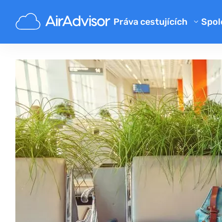
Práva cestujících
Spol
O 
Kalkulačka kompenzace zpožd
Bl
Kompenzace zpožděného let
Kompenzace a refundace za z
FA
Náhrada za zpožděné nebo zt
Pa
Kompenzace za odepřený bo
Aerolinky
Stížnosti na letecké společno
Štrajk leteckej spoločnosti
Předpisy