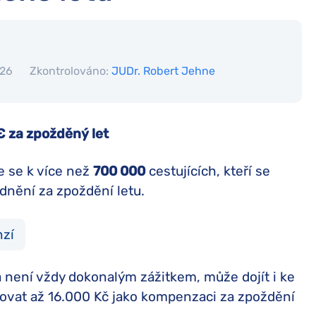
026
Zkontrolováno:
JUDr. Robert Jehne
€ za zpožděný let
te se k více než
700 000
cestujících, kteří se
odnění za zpoždění letu.
nzí
a není vždy dokonalým zážitkem, může dojít i ke
adovat až 16.000 Kč jako kompenzaci za zpoždění