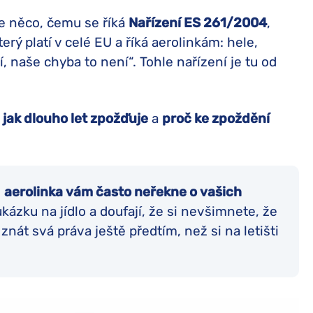
je něco, čemu se říká
Nařízení ES 261/2004
,
terý platí v celé EU a říká aerolinkám: hele,
í, naše chyba to není“. Tohle nařízení je tu od
,
jak dlouho let zpožďuje
a
proč ke zpoždění
:
aerolinka vám často neřekne o vašich
kázku na jídlo a doufají, že si nevšimnete, že
znát svá práva ještě předtím, než si na letišti