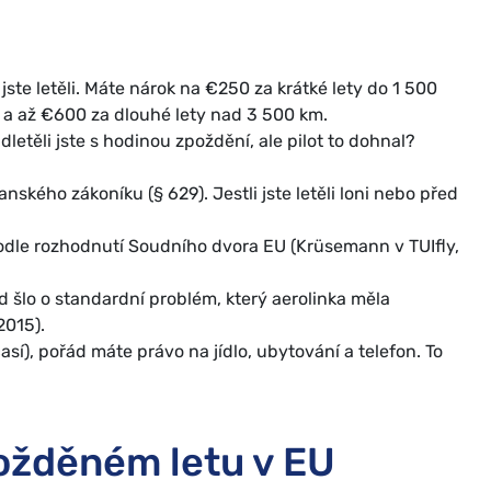
 jste letěli. Máte nárok na €250 za krátké lety do 1 500
 a až €600 za dlouhé lety nad 3 500 km.
dletěli jste s hodinou zpoždění, ale pilot to dohnal?
ského zákoníku (§ 629). Jestli jste letěli loni nebo před
dle rozhodnutí Soudního dvora EU (Krüsemann v TUIfly,
 šlo o standardní problém, který aerolinka měla
2015).
así), pořád máte právo na jídlo, ubytování a telefon. To
požděném letu v EU