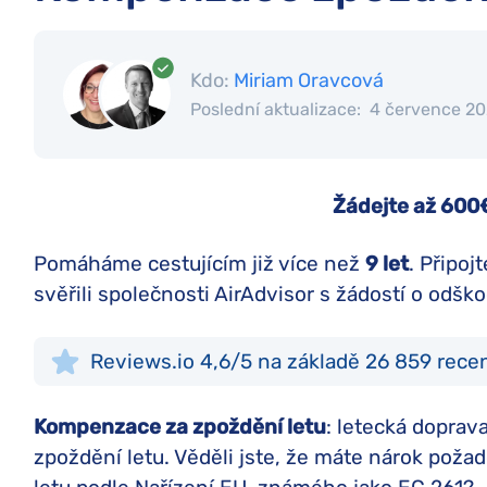
Kdo:
Miriam Oravcová
Poslední aktualizace:
4 července 2
Žádejte až 600
Pomáháme cestujícím již více než
9 let
. Připoj
svěřili společnosti AirAdvisor s žádostí o odšk
Reviews.io 4,6/5 na základě 26 859 rece
Kompenzace za zpoždění letu
: letecká doprav
zpoždění letu. Věděli jste, že máte nárok pož