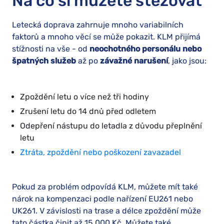
Na co si můžete stěžovat
Letecká doprava zahrnuje mnoho variabilních
faktorů a mnoho věcí se může pokazit. KLM přijímá
stížnosti na vše - od
neochotného personálu nebo
špatných služeb
až po
závažné narušení
, jako jsou:
Zpoždění letu o více než tři hodiny
Zrušení letu do 14 dnů před odletem
Odepření nástupu do letadla z důvodu přeplnění
letu
Ztráta, zpoždění nebo poškození zavazadel
Pokud za problém odpovídá KLM, můžete mít také
nárok na kompenzaci podle nařízení EU261 nebo
UK261. V závislosti na trase a délce zpoždění může
tato částka činit až 15 000 Kč. Můžete také