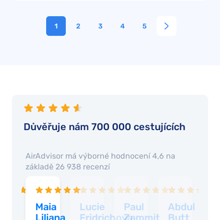
1
2
3
4
5
Důvěřuje nám 700 000 cestujících
AirAdvisor má výborné
hodnocení 4,6
na
základě
26 938
recenzí
vya
Maia
Lucie
Paul
Abdul
S
awat
Liliana
Fridrichova
Zammit
Butt
T