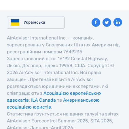
Українська
AirAdvisor International Inc. — компанія,
зареєстрована у Сполучених Штатах Америки під
реєстраційним номером 7649235.
Зареєстрований офіс: 16192 Coastal Highway,
Льюїс, Делавер, індекс 19958, США. Copyright ©
2026 AirAdvisor International Inc. Всі права
захищені. Претензії клієнтів AirAdvisor
розглядаються юридичними експертами, які
співпрацюють з
Асоціацією європейських
адвокатів
,
ILA Canada
та
Американською
асоціацією юристів
.
Статистика ґрунтується на даних галузі та звітах
AirAdvisor: Eurocontrol Summer 2025, SITA 2025,
AirAdvisor January–April 2026.