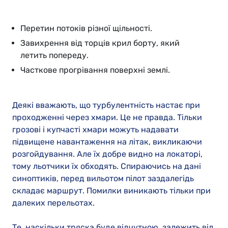
Перетин потоків різної щільності.
Завихрення від торців крил борту, який
летить попереду.
Часткове прогрівання поверхні землі.
Деякі вважають, що турбулентність настає при
проходженні через хмари. Це не правда. Тільки
грозові і купчасті хмари можуть надавати
підвищене навантаження на літак, викликаючи
розгойдування. Але їх добре видно на локаторі,
тому льотчики їх обходять. Спираючись на дані
синоптиків, перед вильотом пілот заздалегідь
складає маршрут. Помилки виникають тільки при
далеких перельотах.
Те, наскільки тряска буде відчутною, залежить від