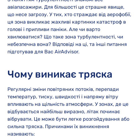
авіапасажири. Для більшості це страшне явище,
що несе загрозу. У тих, хто страждає від аерофобії,
ця зона викликає жахливі картинки катастроф в
голові і припливи паніки. Але чи варто
хвилюватися? Що таке зона турбулентності, чи
небезпечна вона? Відповіді на ці, та інші питання
підготував для Вас AirAdvisor.
Чому виникає тряска
Регулярні зміни повітряних потоків, перепади
температур, тиску, швидкості і напряму вітру
впливають на щільність атмосфери. У зонах, де це
відбувається найбільш виразно, літак починає
вібрувати. Це може бути легке розгойдування або
сильна тряска. Причинами їх виникнення
називають: