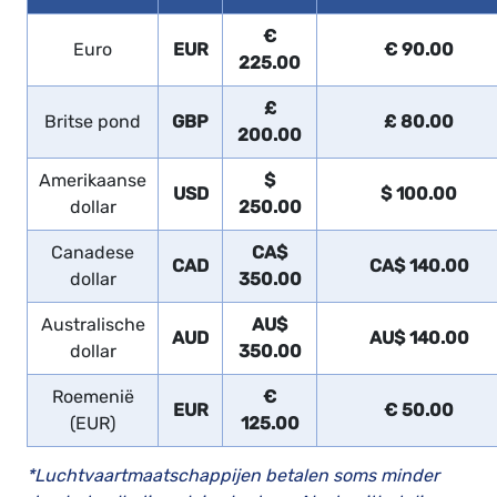
€
Euro
EUR
€ 90.00
225.00
£
Britse pond
GBP
£ 80.00
200.00
Amerikaanse
$
USD
$ 100.00
dollar
250.00
Canadese
CA$
CAD
CA$ 140.00
dollar
350.00
Australische
AU$
AUD
AU$ 140.00
dollar
350.00
Roemenië
€
EUR
€ 50.00
(EUR)
125.00
*Luchtvaartmaatschappijen betalen soms minder