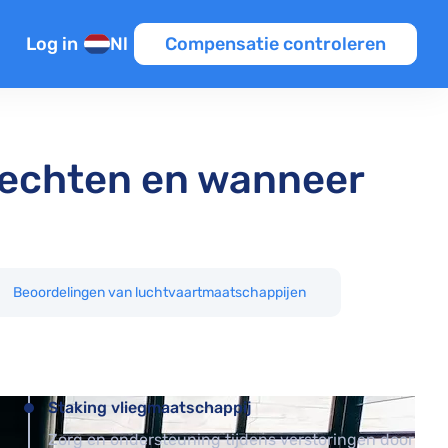
Log in
Nl
Compensatie controleren
n
en
tie
 rechten en wanneer
iten EU
Beoordelingen van luchtvaartmaatschappijen
Template
ine
Staking vliegmaatschappij
Zorg en ondersteuning tijdens verstoringen door