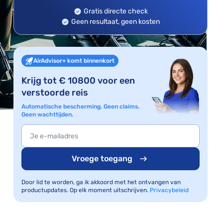
Gratis directe check
Geen resultaat, geen kosten
AirAdvisor+ komt binnenkort
Krijg tot € 10800 voor een
verstoorde reis
Automatische bescherming. Geen claims.
Geen wachttijden.
Vroege toegang
Door lid te worden, ga ik akkoord met het ontvangen van
productupdates. Op elk moment uitschrijven.
Privacybeleid