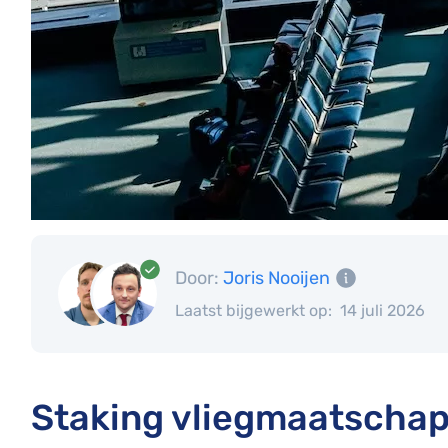
Door:
Joris Nooijen
Laatst bijgewerkt op:
14 juli 2026
Staking vliegmaatschap