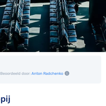
Beoordeeld door:
Anton Radchenko
pij