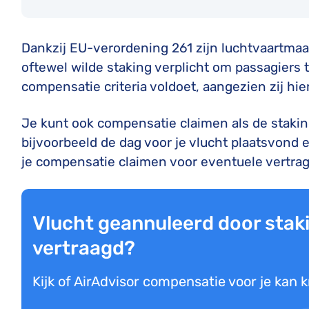
Dankzij EU-verordening 261 zijn luchtvaartmaa
oftewel wilde staking verplicht om passagiers
compensatie criteria voldoet, aangezien zij hie
Je kunt ook compensatie claimen als de staking
bijvoorbeeld de dag voor je vlucht plaatsvond
je compensatie claimen voor eventuele vertrag
Vlucht geannuleerd door staki
vertraagd?
Kijk of AirAdvisor compensatie voor je kan k