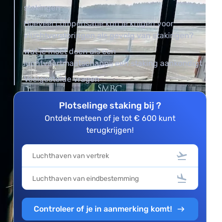
stakingen
Hoeveel compensatie kun je krijgen voor
vluchtverstoringen als gevolg van stakingen?
Wat je moet doen als een
luchtvaartmaatschappij een staking aankondigt
Veelgestelde vragen
Plotselinge staking bij ?
Ontdek meteen of je tot € 600 kunt
terugkrijgen!
Controleer of je in aanmerking komt!