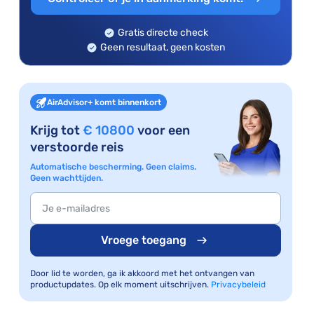
Gratis directe check
Geen resultaat, geen kosten
AirAdvisor+ komt binnenkort
Krijg tot
€ 10800
voor een
verstoorde reis
Automatische bescherming. Geen claims.
Geen wachttijden.
Vroege toegang
Door lid te worden, ga ik akkoord met het ontvangen van
productupdates. Op elk moment uitschrijven.
Privacybeleid