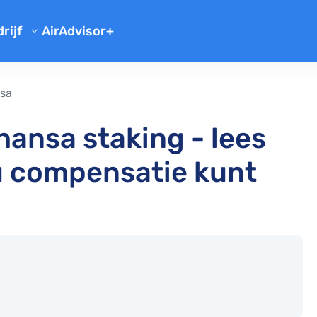
rijf
AirAdvisor+
Over Ons
or
Klantbeoordelinge
Blog
Team
t
Vertraging Vliegtuig Checken
sa
Gebruikerscasuss
satie
Veelgestelde Vragen
Gemiste Aansluiting Vluchtcompensa
Terugbetaling Vlucht
ansa staking - lees
 of verloren bagage
Vergoeding voor Vertraging Vlucht Bu
Partnerprogramma
u compensatie kunt
Uren Vertraging voor Vergoeding
Luchtvaartmaatschappij beoordelingen
Vlucht Vertraagd door Slecht Weer
mpensatie
Vueling compensatie
Vluchtvertraging door Onderhoud
tschappijen
easyJet compensatie
Vluchtvertraging Compensatie Brief 
Transavia compensatie
nsatie
Vluchtvertraging Compensatie Deadl
Emirates compensatie
EU 261 Compensatie
KLM compensatie
Verdrag van Montreal