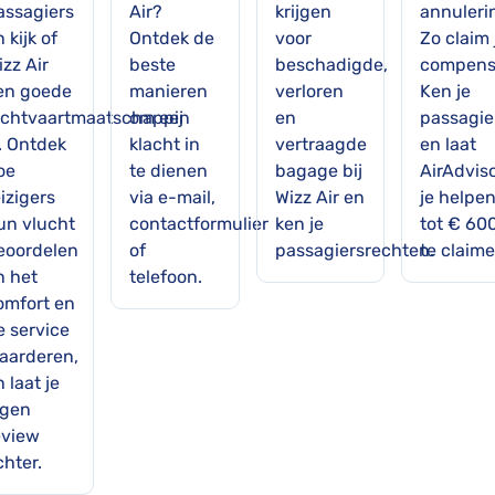
assagiers
Air?
krijgen
annuleri
 kijk of
Ontdek de
voor
Zo claim 
zz Air
beste
beschadigde,
compensa
en goede
manieren
verloren
Ken je
uchtvaartmaatschappij
om een
en
passagie
s. Ontdek
klacht in
vertraagde
en laat
oe
te dienen
bagage bij
AirAdvis
izigers
via e-mail,
Wizz Air en
je helpe
un vlucht
contactformulier
ken je
tot € 60
eoordelen
of
passagiersrechten.
te claime
n het
telefoon.
omfort en
e service
aarderen,
 laat je
igen
eview
chter.