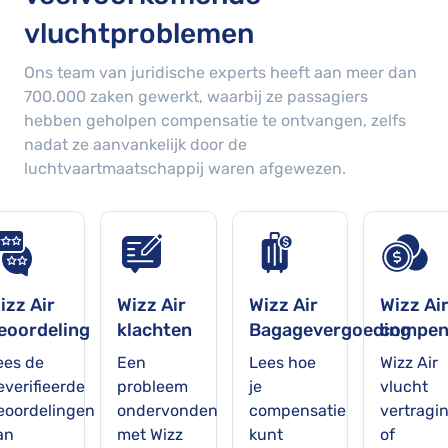
vluchtproblemen
Ons team van juridische experts heeft aan meer dan
700.000
zaken gewerkt, waarbij ze passagiers
hebben geholpen compensatie te ontvangen, zelfs
nadat ze aanvankelijk door de
luchtvaartmaatschappij waren afgewezen.
izz Air
Wizz Air
Wizz Air
Wizz Ai
eoordeling
klachten
Bagagevergoeding
compen
ees de
Een
Lees hoe
Wizz Air
everifieerde
probleem
je
vlucht
eoordelingen
ondervonden
compensatie
vertragi
an
met Wizz
kunt
of