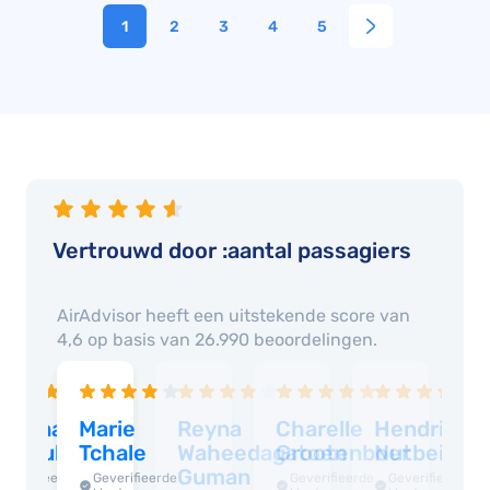
1
2
3
4
5
Vertrouwd door :aantal passagiers
AirAdvisor heeft een uitstekende score van
4,6 op basis van 26.990 beoordelingen.
attanawalai
Marie
Reyna
Charelle
Hendrik
L
ransuksee
Tchale
Waheedagatoen
Grootenboer
Nutbeij
I
Guman
Geverifieerde
Geverifieerde
Geverifieerde
Geverifieerde