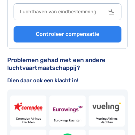
Controleer compensatie
Problemen gehad met een andere
luchtvaartmaatschappij?
Dien daar ook een klacht in!
y,
Corendon Airlines
Vueling Airlines
Eurowings klachten
klachten
klachten