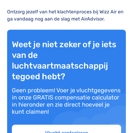
Ontzorg jezelf van het klachtenproces bij Wizz Air en
ga vandaag nog aan de slag met AirAdvisor.
Weet je niet zeker of je iets
van de
luchtvaartmaatschappij
tegoed hebt?
Geen probleem! Voer je vluchtgegevens
in onze GRATIS compensatie calculator
in hieronder en zie direct hoeveel je
kunt claimen!
Vlucht controleren