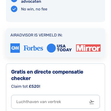
do
advocaten
vertraging
it
No win, no fee
oplopen.
AIRADVISOR IS VERMELD IN:
Gratis en directe
compensatie
checker
Claim tot
£520!