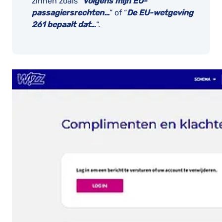
zinnen zoals “
Volgens mijn EU-
passagiersrechten…
” of “
De EU-wetgeving
261 bepaalt dat…
”.