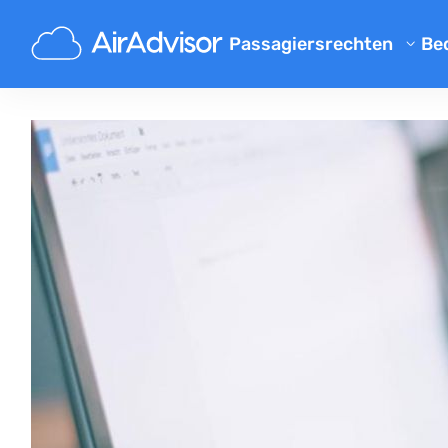
Passagiersrechten
Bed
Gratis Compensatie Calculat
Vergoeding Vertraging Vluch
Geannuleerde Vlucht Compen
Compensatie voor vertraagde
Instap Geweigerd
Luchtvaartmaatschappij Co
Klachten over luchtvaartmaa
Luchtvaart Stakingen Compe
Voorschriften