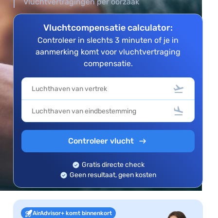
Vluchtvertragingen per oorzaak
Vluchtcompensatie calculator:
Controleer in slechts 3 minuten of je in
aanmerking komt voor vluchtvertraging
compensatie.
Controleer vlucht
Gratis directe check
Geen resultaat, geen kosten
AirAdvisor+ komt binnenkort