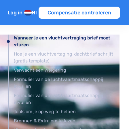
Log in
Nl
Compensatie controleren
n
Wanneer je een vluchtvertraging brief moet
sturen
en
tie
Hoe je een vluchtvertaging klachtbrief schrijft
iten EU
(gratis template)
Verwacht een weigering
Formulier van de luchtvaartmaatschappij
invullen
Formulier van de luchtvaartmaatschappij
Template
invullen
ine
Tools om je op weg te helpen
Bronnen & Extra om te lezen