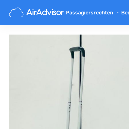
Passagiersrechten
Bed
Gratis Compensatie Calculat
Vergoeding Vertraging Vluch
Geannuleerde Vlucht Compen
Compensatie voor vertraagde
Instap Geweigerd
Luchtvaartmaatschappij Co
Klachten over luchtvaartmaa
Luchtvaart Stakingen Compe
Voorschriften