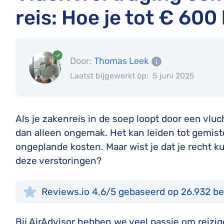
reis: Hoe je tot € 600
Door:
Thomas Leek
Laatst bijgewerkt op:
5 juni 2025
Als je zakenreis in de soep loopt door een vluc
dan alleen ongemak. Het kan leiden tot gemiste
ongeplande kosten. Maar wist je dat je recht 
deze verstoringen?
Reviews.io 4,6/5 gebaseerd op 26.932 b
Bij AirAdvisor hebben we veel passie om reizi