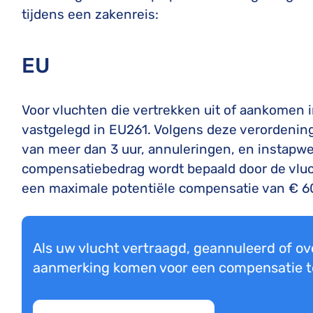
tijdens een zakenreis:
EU
Voor vluchten die vertrekken uit of aankomen i
vastgelegd in EU261. Volgens deze verordenin
van meer dan 3 uur, annuleringen, en instapwe
compensatiebedrag wordt bepaald door de vluc
een maximale potentiële compensatie van € 6
Als uw vlucht vertraagd, geannuleerd of ove
aanmerking komen voor een compensatie t