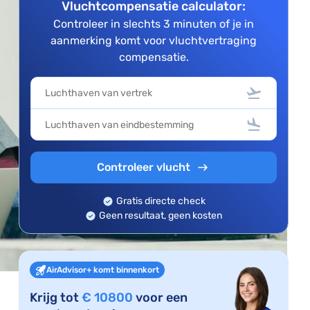
Vluchtcompensatie calculator:
Controleer in slechts 3 minuten of je in
aanmerking komt voor vluchtvertraging
compensatie.
Controleer vlucht
Gratis directe check
Geen resultaat, geen kosten
AirAdvisor+ komt binnenkort
Krijg tot
€ 10800
voor een