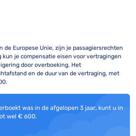
n de Europese Unie, zijn je passagiersrechten
g kun je compensatie eisen voor vertragingen
igering door overboeking. Het
htafstand en de duur van de vertraging, met
00.
rboekt was in de afgelopen 3 jaar, kunt u in
ot wel € 600.