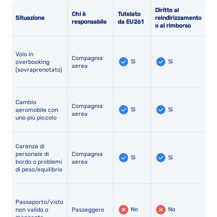
Diritto al
Chi è
Tutelato
Dir
Situazione
reindirizzamento
responsabile
da
EU261
ri
o al rimborso
Volo in
Compagnia
Sì
Sì
overbooking
aerea
(sovraprenotato)
Cambio
Compagnia
Sì
Sì
aeromobile con
aerea
uno più piccolo
Carenza di
personale di
Compagnia
Sì
Sì
bordo o problemi
aerea
di peso/equilibrio
Passaporto/visto
No
No
non valido o
Passeggero