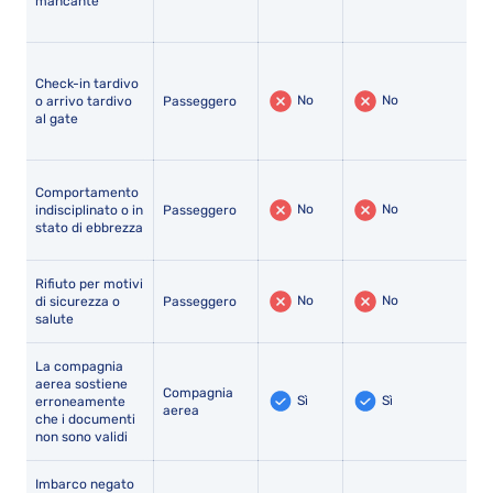
mancante
Check-in tardivo
No
No
o arrivo tardivo
Passeggero
al gate
Comportamento
No
No
indisciplinato o in
Passeggero
stato di ebbrezza
Rifiuto per motivi
No
No
di sicurezza o
Passeggero
salute
La compagnia
aerea sostiene
Compagnia
Sì
Sì
erroneamente
aerea
che i documenti
non sono validi
Imbarco negato