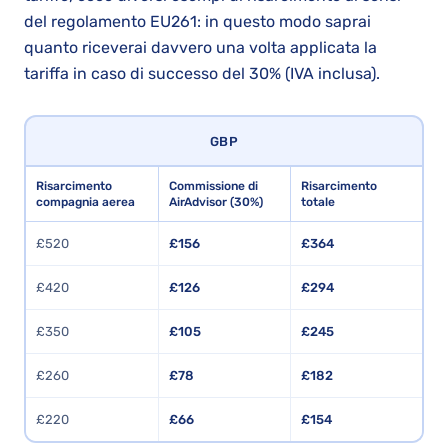
del regolamento EU261: in questo modo saprai
quanto riceverai davvero una volta applicata la
tariffa in caso di successo del 30% (IVA inclusa).
GBP
Risarcimento
Commissione di
Risarcimento
compagnia aerea
AirAdvisor (30%)
totale
£520
£156
£364
£420
£126
£294
£350
£105
£245
£260
£78
£182
£220
£66
£154