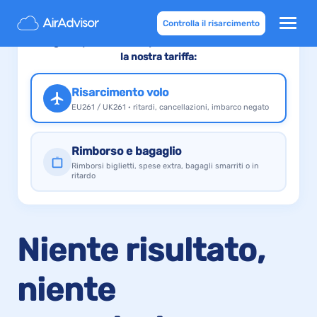
Controlla il risarcimento
Scegli il tipo di reclamo per vedere come calcoliamo
la nostra tariffa:
Risarcimento volo
EU261 / UK261 · ritardi, cancellazioni, imbarco negato
Rimborso e bagaglio
Rimborsi biglietti, spese extra, bagagli smarriti o in
ritardo
Niente risultato,
niente