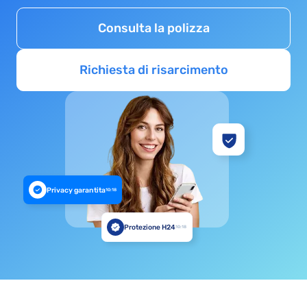
Consulta la polizza
Richiesta di risarcimento
Privacy garantita
10:18
Protezione H24
10:18