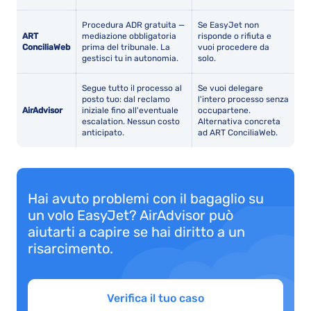
Procedura ADR gratuita —
Se EasyJet non
ART
mediazione obbligatoria
risponde o rifiuta e
ConciliaWeb
prima del tribunale. La
vuoi procedere da
gestisci tu in autonomia.
solo.
Segue tutto il processo al
Se vuoi delegare
posto tuo: dal reclamo
l'intero processo senza
AirAdvisor
iniziale fino all'eventuale
occupartene.
escalation. Nessun costo
Alternativa concreta
anticipato.
ad ART ConciliaWeb.
Hai avuto problemi con il bagaglio su
un volo EasyJet? AirAdvisor può
aiutarti a capire se hai diritto a un
risarcimento.
Verifica il tuo caso