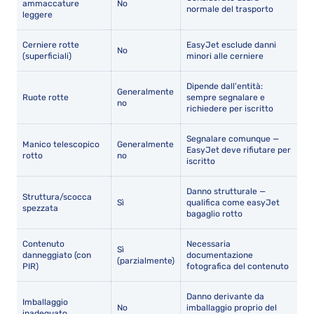
ammaccature
No
normale del trasporto
leggere
Cerniere rotte
EasyJet esclude danni
No
(superficiali)
minori alle cerniere
Dipende dall'entità:
Generalmente
Ruote rotte
sempre segnalare e
no
richiedere per iscritto
Segnalare comunque —
Manico telescopico
Generalmente
EasyJet deve rifiutare per
rotto
no
iscritto
Danno strutturale —
Struttura/scocca
Sì
qualifica come easyJet
spezzata
bagaglio rotto
Contenuto
Necessaria
Sì
danneggiato (con
documentazione
(parzialmente)
PIR)
fotografica del contenuto
Danno derivante da
Imballaggio
No
imballaggio proprio del
inadeguato