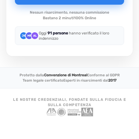
Nessun risarcimento, nessuna commissione
Bastano 2 minuti
100% Online
Oggi
91 persone
hanno verificato il loro
JK
MR
AL
indennizzo
Protetto dalla
Convenzione di Montreal
Conforme al GDPR
Team legale certificato
Esperti in risarcimenti dal
2017
LE NOSTRE CREDENZIALI, FONDATE SULLA FIDUCIA E
SULLA COMPETENZA