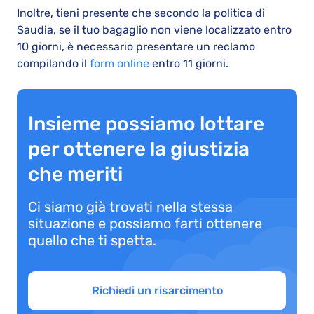
Inoltre, tieni presente che secondo la politica di
Saudia, se il tuo bagaglio non viene localizzato entro
10 giorni, è necessario presentare un reclamo
compilando il
form online
entro 11 giorni.
Insieme possiamo lottare
per ottenere la giustizia
che meriti
Ci siamo già trovati nella stessa
situazione e possiamo farti ottenere
quello che ti spetta.
Richiedi un risarcimento