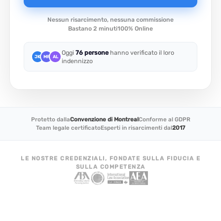
Nessun risarcimento, nessuna commissione
Bastano 2 minuti
100% Online
Oggi
76 persone
hanno verificato il loro
JK
MR
AL
indennizzo
Protetto dalla
Convenzione di Montreal
Conforme al GDPR
Team legale certificato
Esperti in risarcimenti dal
2017
LE NOSTRE CREDENZIALI, FONDATE SULLA FIDUCIA E
SULLA COMPETENZA