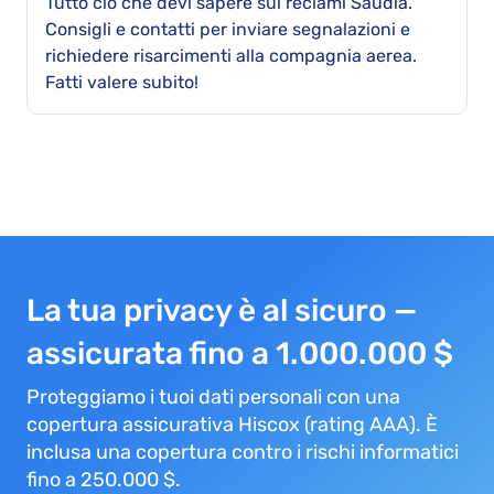
Tutto ciò che devi sapere sui reclami Saudia.
Consigli e contatti per inviare segnalazioni e
richiedere risarcimenti alla compagnia aerea.
Fatti valere subito!
La tua privacy è al sicuro —
assicurata fino a 1.000.000 $
Proteggiamo i tuoi dati personali con una
copertura assicurativa Hiscox (rating AAA). È
inclusa una copertura contro i rischi informatici
fino a 250.000 $.