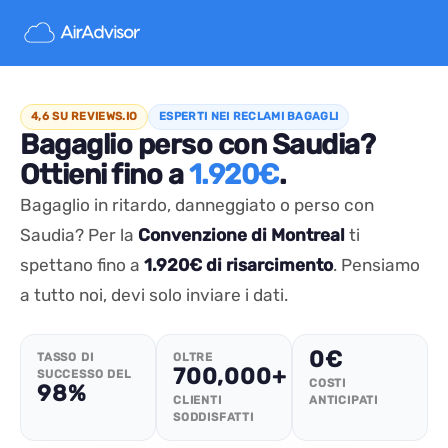
4,6 SU REVIEWS.IO
ESPERTI NEI RECLAMI BAGAGLI
Bagaglio perso con Saudia?
Ottieni fino a
1.920€
.
Bagaglio in ritardo, danneggiato o perso con
Saudia? Per la
Convenzione di Montreal
ti
spettano fino a
1.920€ di risarcimento
. Pensiamo
a tutto noi, devi solo inviare i dati.
0€
TASSO DI
OLTRE
700,000+
SUCCESSO DEL
COSTI
98%
CLIENTI
ANTICIPATI
SODDISFATTI