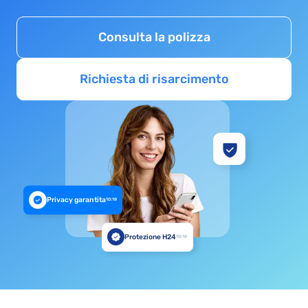
Consulta la polizza
Richiesta di risarcimento
Privacy garantita
10:18
Protezione H24
10:18