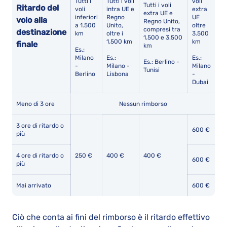
Tutti i
Tutti i voli
voli
Tutti i voli
Ritardo del
voli
intra UE e
extra
extra UE e
inferiori
Regno
UE
volo alla
Regno Unito,
a 1.500
Unito,
oltre
compresi tra
destinazione
km
oltre i
3.500
1.500 e 3.500
1.500 km
km
finale
km
Es.:
Milano
Es.:
Es.:
Es.: Berlino -
-
Milano -
Milano
Tunisi
Berlino
Lisbona
-
Dubai
Meno di 3 ore
Nessun rimborso
3 ore di ritardo o
600 €
più
4 ore di ritardo o
250 €
400 €
400 €
600 €
più
Mai arrivato
600 €
Ciò che conta ai fini del rimborso è il ritardo effettivo