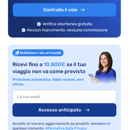
Controlla il volo
Verifica istantanea gratuita
Nessun risarcimento, nessuna commissione
AirAdvisor+ sta arrivando
Ricevi fino a
10.800€
se il tuo
viaggio non va come previsto
Protezione automatica. Addio reclami, zero
attese.
Accesso anticipato
Accetto di ricevere aggiornamenti sui prodotti. Annullare in
qualsiasi momento.
Informativa Sulla Privacy