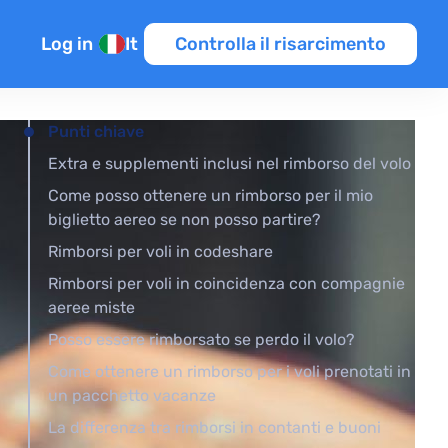
Log in
It
Controlla il risarcimento
Punti chiave
enti
Extra e supplementi inclusi nel rimborso del volo
Come posso ottenere un rimborso per il mio
raffico aereo
biglietto aereo se non posso partire?
s
Rimborsi per voli in codeshare
Rimborsi per voli in coincidenza con compagnie
aeree miste
Posso essere rimborsato se perdo il volo?
Come ottenere un rimborso per i voli prenotati in
un pacchetto vacanze
La differenza tra rimborsi in contanti e buoni