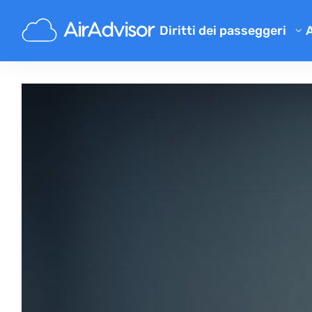
Diritti dei passeggeri
Verifica risarcimento
Risarcimento per volo in rita
Risarcimento per volo cancel
Risarcimento per bagaglio sm
Risarcimento per imbarco ne
Risarcimento dalle compagni
Reclami compagnie aeree
Risarcimento per scioperi aer
Regolamenti