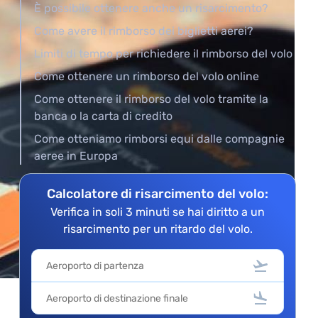
È possibile ottenere anche un risarcimento?
Come avere il rimborso dei biglietti aerei?
Limiti di tempo per richiedere il rimborso del volo
Come ottenere un rimborso del volo online
Come ottenere il rimborso del volo tramite la
banca o la carta di credito
Come otteniamo rimborsi equi dalle compagnie
aeree in Europa
Calcolatore di risarcimento del volo:
Verifica in soli 3 minuti se hai diritto a un
risarcimento per un ritardo del volo.