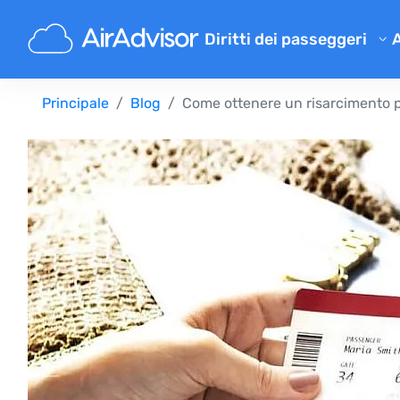
Diritti dei passeggeri
Verifica risarcimento
Principale
Blog
Come ottenere un risarcimento pe
Risarcimento per volo in rita
Risarcimento per volo cancel
Risarcimento per bagaglio sm
Risarcimento per imbarco ne
Risarcimento dalle compagni
Reclami compagnie aeree
Risarcimento per scioperi aer
Regolamenti