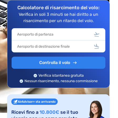
Calcolatore di risarcimento del volo:
Verifica in soli 3 minuti se hai diritto a un
risarcimento per un ritardo del volo.
Controlla il volo
Verifica istantanea gratuita
Nessun risarcimento, nessuna commissione
AirAdvisor+ sta arrivando
Ricevi fino a
10.800€
se il tuo