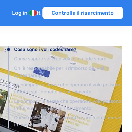
Log in
It
Controlla il risarcimento
enti
Cosa sono i voli codeshare?
Come sapere se il tuo volo è in code share
raffico aereo
Chi è responsabile per il rimborso dei voli in
s
codesharing?
Le compagnie aeree che operano il volo possono
influire sull'idoneità al risarcimento
Le compagnie aeree che operano il volo possono
influire sull'idoneità al risarcimento
Come richiedere risarcimenti risarcimenti per voli
in codesharig