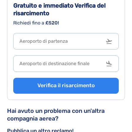
Gratuito e immediato
Verifica del
roma
risarcimento
e
Richiedi fino a
£520!
poi
3
ore
di
ritardo
dentro
aereo
per
Verifica il risarcimento
problemi
borucratici
con
Hai avuto un problema con un'altra
la
compagnia aerea?
polizia
di
Pubblica un altro reclamo!