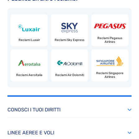
frontiera
alla
fine
hanno
diciso
Reclami Pegasus
Reclami Luxair
Reclami Sky Express
Airlines
di
fare
sbarcare
a
Reclami Singapore
Reclami Aeroitalia
Reclami Air Dolomiti
Airlines
fiomicino
e
poi
avevo
CONOSCI I TUOI DIRITTI
la
machina
a
LINEE AEREE E VOLI
ciampino