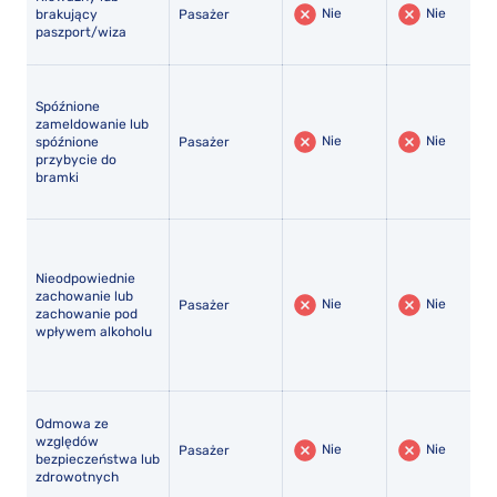
Nie
Nie
brakujący
Pasażer
paszport/wiza
Spóźnione
zameldowanie lub
Nie
Nie
spóźnione
Pasażer
przybycie do
bramki
Nieodpowiednie
zachowanie lub
Nie
Nie
Pasażer
zachowanie pod
wpływem alkoholu
Odmowa ze
względów
Nie
Nie
Pasażer
bezpieczeństwa lub
zdrowotnych