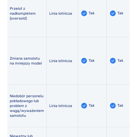
Przelot z
Tak
Tak
nadkompletem
Linia lotnicza
(oversold)
Zmiana samolotu
Tak
Tak
Linia lotnicza
na mniejszy model
Niedobór personelu
pokładowego lub
Tak
Tak
problem z
Linia lotnicza
wagą/wyważeniem
samolotu
Nieważny lub