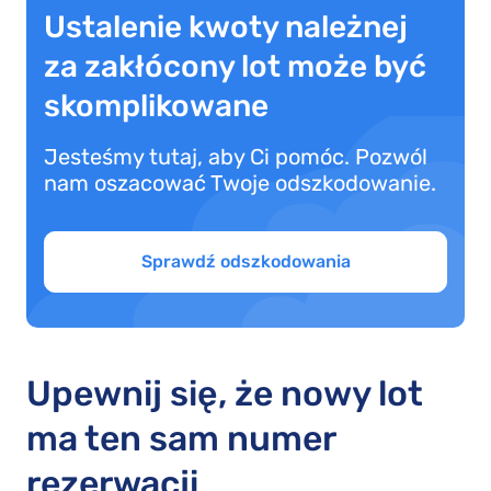
Ustalenie kwoty należnej
za zakłócony lot może być
skomplikowane
Jesteśmy tutaj, aby Ci pomóc. Pozwól
nam oszacować Twoje odszkodowanie.
Sprawdź odszkodowania
Upewnij się, że nowy lot
ma ten sam numer
rezerwacji