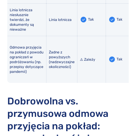
Linia lotnicza
niesłusznie
Tak
Tak
twierdzi, że
Linia lotnicza
dokumenty są
nieważne
Odmowa przyjęcia
na pokład z powodu
Żadne z
ograniczeń w
powyższych
Tak
⚠️ Zależy
podróżowaniu (np.
(nadzwyczajne
przepisy dotyczące
okoliczności)
pandemii)
Dobrowolna vs.
przymusowa odmowa
przyjęcia na pokład: