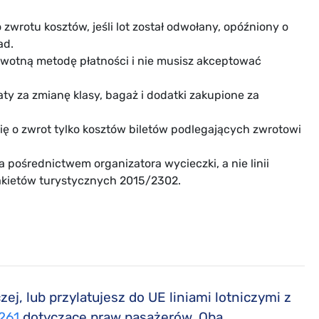
wrotu kosztów, jeśli lot został odwołany, opóźniony o
ad.
rwotną metodę płatności i nie musisz akceptować
aty za zmianę klasy, bagaż i dodatki zakupione za
się o zwrot tylko kosztów biletów podlegających zwrotowi
pośrednictwem organizatora wycieczki, a nie linii
pakietów turystycznych 2015/2302.
czej, lub przylatujesz do UE liniami lotniczymi z
261
dotyczące praw pasażerów. Oba