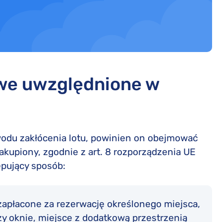
owe uwzględnione w
owodu zakłócenia lotu, powinien on obejmować
zakupiony, zgodnie z art. 8 rozporządzenia UE
ępujący sposób:
zapłacone za rezerwację określonego miejsca,
rzy oknie, miejsce z dodatkową przestrzenią