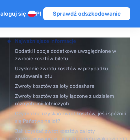
aloguj się
Pl
Sprawdź odszkodowanie
źnienie
Najważniejsze informacje
Dodatki i opcje dodatkowe uwzględnione w
a na lot przesiadkowy
zwrocie kosztów biletu
UE / PL
ym locie
Uzyskanie zwrotu kosztów w przypadku
anulowania lotu
ot
OT
Zwroty kosztów za loty codeshare
Zwroty kosztów za loty łączone z udziałem
iony lot
różnych linii lotniczych
Czy można uzyskać zwrot kosztów, jeśli spóźnili
się Państwo na lot?
Jak uzyskać zwrot kosztów za loty
zarezerwowane w ramach pakietu wakacyjnego