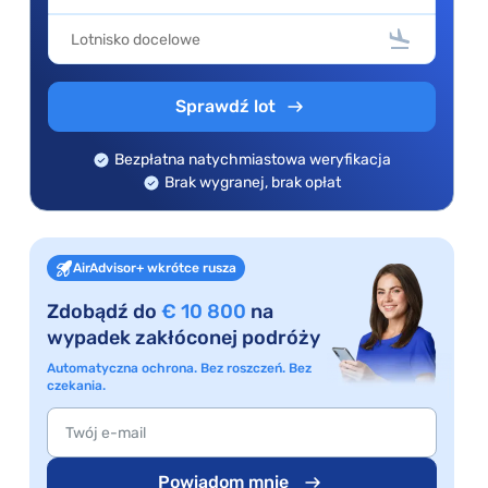
Sprawdź lot
Bezpłatna natychmiastowa weryfikacja
Brak wygranej, brak opłat
AirAdvisor+ wkrótce rusza
Zdobądź do
€ 10 800
na
wypadek zakłóconej podróży
Automatyczna ochrona. Bez roszczeń. Bez
czekania.
Powiadom mnie