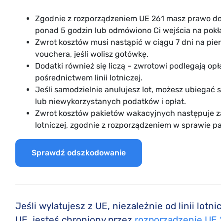
Zgodnie z rozporządzeniem UE 261 masz prawo do z
ponad 5 godzin lub odmówiono Ci wejścia na pokł
Zwrot kosztów musi nastąpić w ciągu 7 dni na pie
vouchera, jeśli wolisz gotówkę.
Dodatki również się liczą – zwrotowi podlegają opł
pośrednictwem linii lotniczej.
Jeśli samodzielnie anulujesz lot, możesz ubiegać 
lub niewykorzystanych podatków i opłat.
Zwrot kosztów pakietów wakacyjnych następuje za 
lotniczej, zgodnie z rozporządzeniem w sprawie 
Sprawdź odszkodowanie
Jeśli wylatujesz z UE, niezależnie od linii lotni
UE, jesteś chroniony przez
rozporządzenie UE 