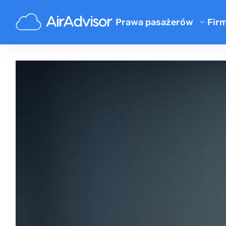
Prawa pasażerów
Fir
O 
Kalkulator odszkodowania za 
Bl
Odszkodowanie za opóźniony 
Odszkodowanie za odwołany l
F
Odszkodowanie za zgubiony 
Pr
Odszkodowanie za odmowę we
Re
Odszkodowanie od linii lotni
Reklamacje linii lotniczych
Strajk linii lotniczych odszk
Regulacje