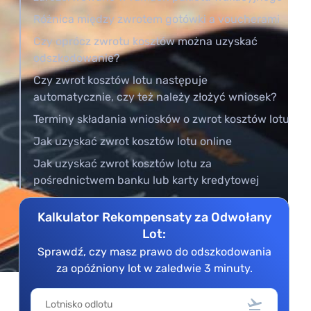
Różnica między zwrotem gotówki a voucherami
Czy oprócz zwrotu kosztów można uzyskać
odszkodowanie?
Czy zwrot kosztów lotu następuje
automatycznie, czy też należy złożyć wniosek?
Terminy składania wniosków o zwrot kosztów lotu
Jak uzyskać zwrot kosztów lotu online
Jak uzyskać zwrot kosztów lotu za
pośrednictwem banku lub karty kredytowej
Kalkulator Rekompensaty za Odwołany
Lot:
Sprawdź, czy masz prawo do odszkodowania
za opóźniony lot w zaledwie 3 minuty.