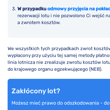
W przypadku
odmowy przyjęcia na pokła
rezerwacji lotu i nie pozwolono Ci wejść 
a zwrotem kosztów.
We wszystkich tych przypadkach zwrot kosztó
wypłacony przy użyciu tej samej metody płatnośc
linia lotnicza nie zrealizuje zwrotu kosztów lo
do krajowego organu egzekwującego (NEB).
Zakłócony lot?
Możesz mieć prawo do odszkodowania - d