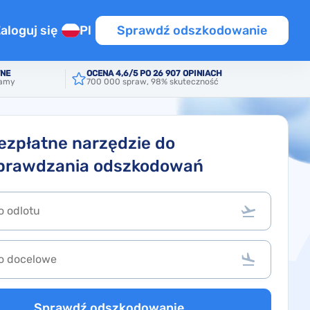
aloguj się
Pl
Sprawdź odszkodowanie
TNE
OCENA 4,6/5 PO 26 907 OPINIACH
iamy
700 000 spraw, 98% skuteczność
źnienie
a na lot przesiadkowy
UE / PL
ym locie
ezpłatne narzędzie do
prawdzania odszkodowań
ot
OT
iony lot
Sprawdź odszkodowanie