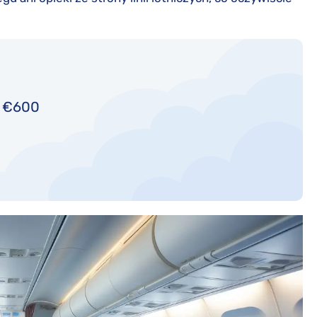
o €600