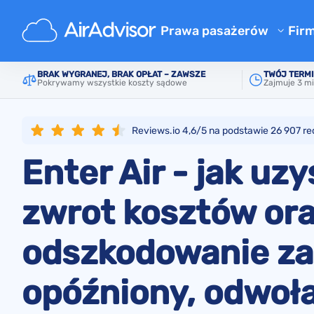
Główne
Lista linii lotniczych
Enter Air
Prawa pasażerów
Fir
O 
Kalkulator odszkodowania za 
BRAK WYGRANEJ, BRAK OPŁAT – ZAWSZE
TWÓJ TERMI
Pokrywamy wszystkie koszty sądowe
Zajmuje 3 mi
Bl
Odszkodowanie za opóźniony 
Odszkodowanie za odwołany l
F
Reviews.io 4,6/5 na podstawie
26 907
re
Odszkodowanie za zgubiony 
Pr
Enter Air - jak uz
Odszkodowanie za odmowę we
Re
Odszkodowanie od linii lotni
zwrot kosztów or
Reklamacje linii lotniczych
odszkodowanie za
Strajk linii lotniczych odszk
Regulacje
opóźniony, odwoła