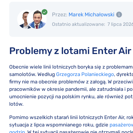
Przez:
Marek Michałowski
Ostatnio aktualizowane:
7 lipca 202
Problemy z lotami Enter Air
Obecnie wiele linii lotniczych boryka się z problema
samolotów. Według
Grzegorza Polanieckiego
, dyrekt
firmy nie ma obecnie problemów z załogą. W przeciwi
pracowników w okresie pandemii, ale zatrudniała i po
umocnienie pozycji na polskim rynku, ale również po
lotów.
Pomimo wszelkich starań linii lotniczych Enter Air, r
sytuacja z lipca wspomnianego roku, gdzie
pasażerow
godzin
. W tej sytuacji pasażerowie nie otrzymali nocle