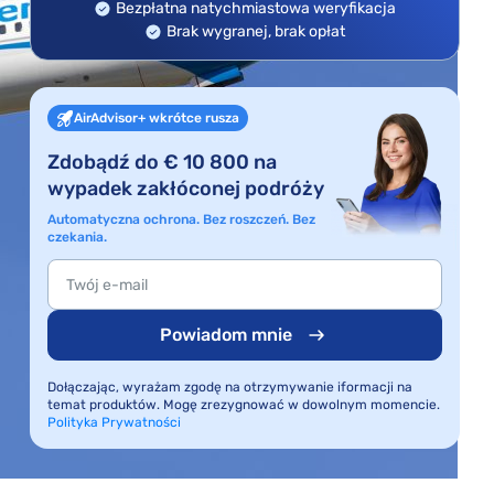
Bezpłatna natychmiastowa weryfikacja
Brak wygranej, brak opłat
AirAdvisor+ wkrótce rusza
Zdobądź do € 10 800 na
wypadek zakłóconej podróży
Automatyczna ochrona. Bez roszczeń. Bez
czekania.
Powiadom mnie
Dołączając, wyrażam zgodę na otrzymywanie iformacji na
temat produktów. Mogę zrezygnować w dowolnym momencie.
Polityka Prywatności