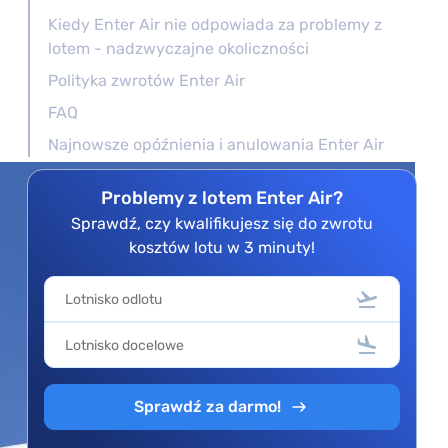
Kiedy Enter Air nie odpowiada za problemy z
lotem - nadzwyczajne okoliczności
Polityka zwrotów Enter Air
FAQ
Najnowsze opóźnienia i anulowania Enter Air
Problemy z lotem Enter Air?
Sprawdź, czy kwalifikujesz się do zwrotu
kosztów lotu w 3 minuty!
Sprawdź za darmo!