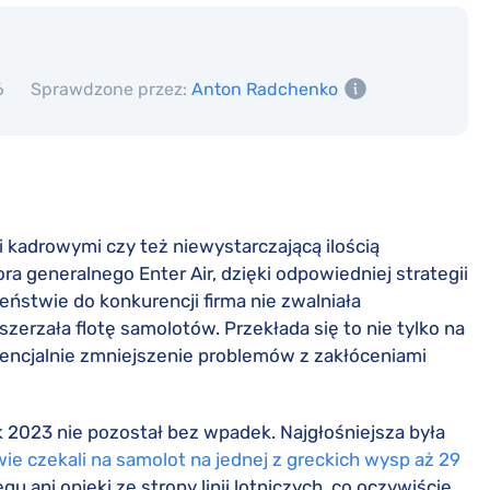
6
Sprawdzone przez:
Anton Radchenko
mi kadrowymi czy też niewystarczającą ilością
ora generalnego Enter Air, dzięki odpowiedniej strategii
eństwie do konkurencji firma nie zwalniała
szerzała flotę samolotów. Przekłada się to nie tylko na
tencjalnie zmniejszenie problemów z zakłóceniami
ok 2023 nie pozostał bez wpadek. Najgłośniejsza była
ie czekali na samolot na jednej z greckich wysp aż 29
gu ani opieki ze strony linii lotniczych, co oczywiście