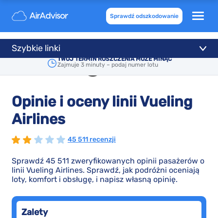
Sprawdź odszkodowanie
Szybkie linki
TWÓJ TERMIN ROSZCZENIA MOŻE MINĄĆ
Zajmuje 3 minuty – podaj numer lotu
Opinie i oceny linii Vueling
Airlines
45 511 recenzji
Sprawdź 45 511 zweryfikowanych opinii pasażerów o
linii Vueling Airlines. Sprawdź, jak podróżni oceniają
loty, komfort i obsługę, i napisz własną opinię.
Zalety