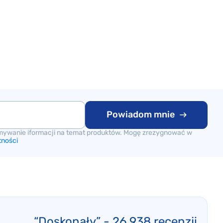
Powiadom mnie
mywanie iformacji na temat produktów. Mogę zrezygnować w
tności
“Doskonały” - 26 938 recenzji