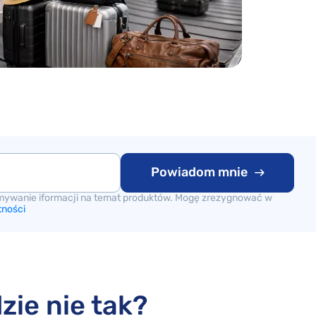
Powiadom mnie
mywanie iformacji na temat produktów. Mogę zrezygnować w
tności
zie nie tak?