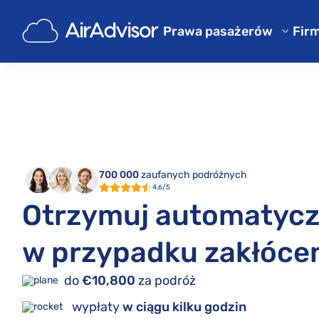
Prawa pasażerów
Fir
O 
Kalkulator odszkodowania za 
Bl
Odszkodowanie za opóźniony 
Odszkodowanie za odwołany l
F
Odszkodowanie za zgubiony 
Pr
Odszkodowanie za odmowę we
Re
700 000
zaufanych podróżnych
4,6/5
Odszkodowanie od linii lotni
Otrzymuj automatycz
Reklamacje linii lotniczych
w przypadku zakłócen
Strajk linii lotniczych odszk
Regulacje
do
€10,800
za podróż
wypłaty
w ciągu kilku godzin