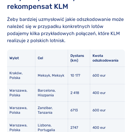
rekompensat KLM
Żeby bardziej uzmysłowić jakie odszkodowanie może
należeć się w przypadku konkretnych lotów
podajemy kilka przykładowych połączeń, które KLM
realizuje z polskich lotnisk.
Dystans
Kwota
Wylot
Cel
(km)
odszkodowania
Kraków,
Meksyk, Meksyk
10 177
600 eur
Polska
Warszawa,
Barcelona,
2 418
400 eur
Polska
Hiszpania
Warszawa,
Zanzibar,
6713
600 eur
Polska
Tanzania
Warszawa,
Lizbona,
2747
400 eur
Polska
Portugalia