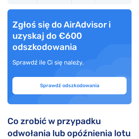
Zgłoś się do AirAdvisor i
uzyskaj do €600
odszkodowania
Sprawdź ile Ci się należy.
Sprawdź odszkodowania
Co zrobić w przypadku
odwołania lub opóźnienia lotu