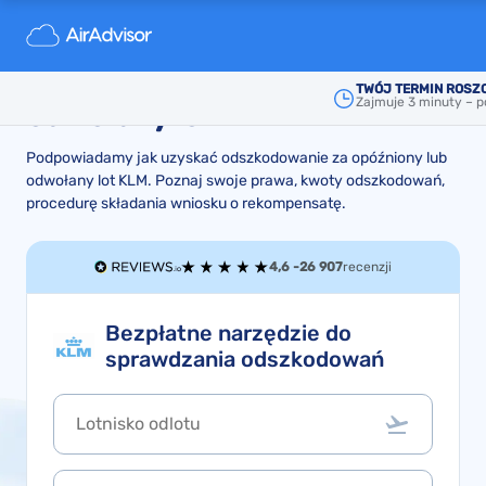
KLM - jak uzyskać zwrot lub
odszkodowanie za opóźniony,
TWÓJ TERMIN ROSZ
Zajmuje 3 minuty – p
odwołany lot
Podpowiadamy jak uzyskać odszkodowanie za opóźniony lub
odwołany lot KLM. Poznaj swoje prawa, kwoty odszkodowań,
procedurę składania wniosku o rekompensatę.
4,6 -
26 907
recenzji
Bezpłatne narzędzie do
sprawdzania odszkodowań