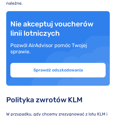
należne.
Nie akceptuj voucherów
linii lotniczych
Pozwól AirAdvisor pomóc Twojej
sprawie.
Sprawdź odszkodowania
Polityka zwrotów KLM
W przypadku, gdy chcemy zrezygnować z lotu KLM i