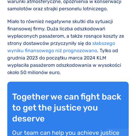
warunki atmosferyczne, opóźnienia w konserwacji
samolotów oraz strajki personelu lotniczego.
Miało to również negatywne skutki dla sytuacji
finansowej firmy. Duża liczba odszkodowań
wypłaconych pasażerom, a także rosnące koszty ze
strony dostawców przyczyniły się do
słabszego
wyniku finansowego niż prognozowano
. Tylko od
grudnia 2023 do początku marca 2024 KLM
wypłaciła pasażerom odszkodowania w wysokości
około 50 milionów euro.
Together we can fight back
to get the justice you
deserve
Our team can help you achieve justice