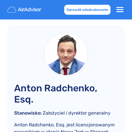
Sprawdź odszkodowanie
Anton Radchenko,
Esq.
Stanowisko:
Założyciel i dyrektor generalny
Anton Radchenko, Esq. jest licencjonowanym
prawnikiem w stanie Nowy Jork w Stanach