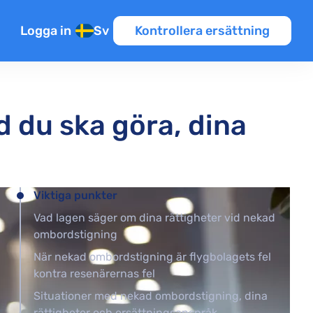
Logga in
Sv
Kontrollera ersättning
 du ska göra, dina
nsioner
Viktiga punkter
Vad lagen säger om dina rättigheter vid nekad
er
ombordstigning
När nekad ombordstigning är flygbolagets fel
kontra resenärernas fel
Situationer med nekad ombordstigning, dina
rättigheter och ersättningsanspråk