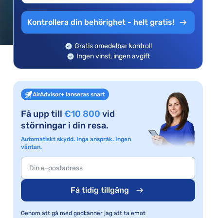
Kontrollera din behörighet - helt gratis!
Gratis omedelbar kontroll
Ingen vinst, ingen avgift
AirAdvisor+ lanseras snart
Få upp till
€10 800
vid
störningar i din resa.
Automatiskt skydd. Inga anspråk. Ingen
väntan.
Få tidig tillgång
Genom att gå med godkänner jag att ta emot