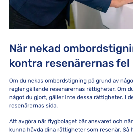
När nekad ombordstignin
kontra resenärernas fel
Om du nekas ombordstigning på grund av något
regler gällande resenärernas rättigheter. Om d
något du gjort, gäller inte dessa rättigheter. I 
resenärernas sida.
Att avgöra när flygbolaget bär ansvaret och när
kunna hävda dina rättigheter som resenär. Så h