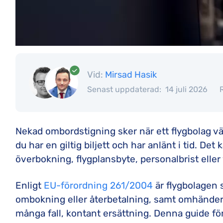
Vid:
Mirsad Hasik
Senast uppdaterad:
14 juli 2026
Nekad ombordstigning sker när ett flygbolag vägr
du har en giltig biljett och har anlänt i tid. Det
överbokning, flygplansbyte, personalbrist eller
Enligt
EU-förordning 261/2004
är flygbolagen 
ombokning eller återbetalning, samt omhändert
många fall, kontant ersättning. Denna guide fö