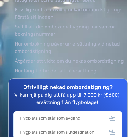
Frivillig kontra ofrivillig nekad ombordstigning:
Förstå skillnaden
Se till att din ombokade flygning har samma
bokningsnummer
Hur ombokning påverkar ersättning vid nekad
ombordstigning
Åtgärder att vidta om du nekas ombordstigning
Hur lång tid tar det att få ersättning
Ofrivilligt nekad ombordstigning?
Vi kan hjälpa dig att få upp till 7 000 kr (€600) i
ersättning från flygbolaget!