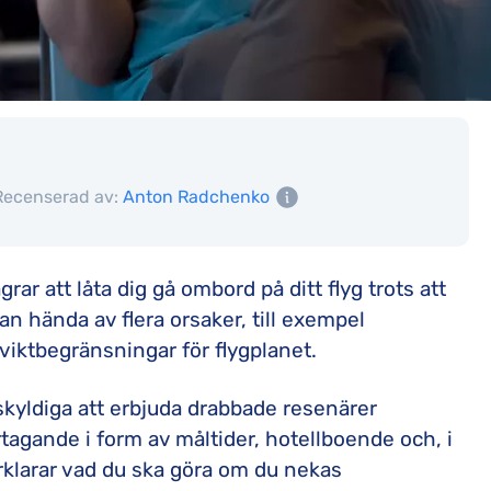
Recenserad av:
Anton Radchenko
ar att låta dig gå ombord på ditt flyg trots att
 kan hända av flera orsaker, till exempel
 viktbegränsningar för flygplanet.
skyldiga att erbjuda drabbade resenärer
agande i form av måltider, hotellboende och, i
rklarar vad du ska göra om du nekas