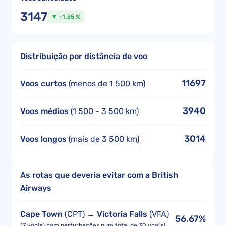
3147
▼ -1.35 %
Distribuição por distância de voo
11697
Voos curtos
(menos de 1 500 km)
3940
Voos médios
(1 500 - 3 500 km)
3014
Voos longos
(mais de 3 500 km)
As rotas que deveria evitar com a British
Airways
Cape Town
(CPT) →
Victoria Falls
(VFA)
56.67%
17 voo(s) com perturbações num total de 30 voo(s)