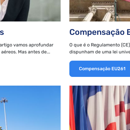
Reembolso easyjet
Reclamações da EasyJet
Compensação EU261
Air France reembolso
Reclamações da Iberia Airlines
Convenção de Montreal
KLM reembolso
Reclamações da TAP Air Portugal
Convenção de Varsóvia
os
Compensação 
Reclamações da LATAM Airlines
 artigo vamos aprofundar
O que é o Regulamento (CE)
 aéreos. Mas antes de...
dispunham de uma lei univer
Compensação EU261