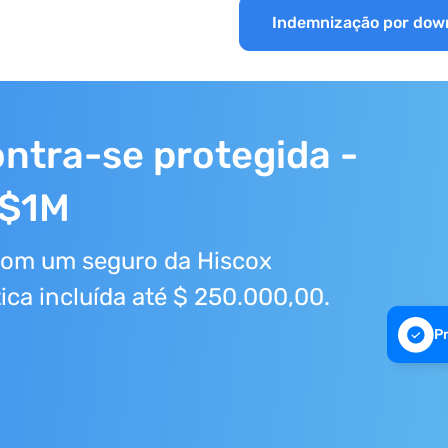
Indemnização por dow
ntra-se protegida -
 $1M
com um seguro da Hiscox
tica incluída até $ 250.000,00.
P