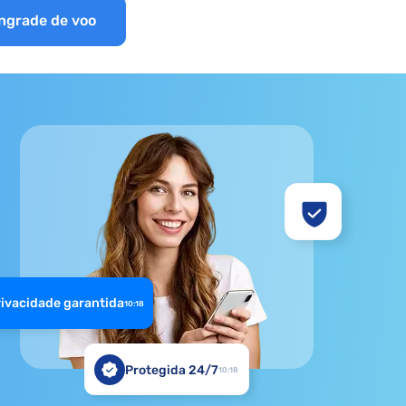
ngrade de voo
rivacidade garantida
10:18
Protegida 24/7
10:18