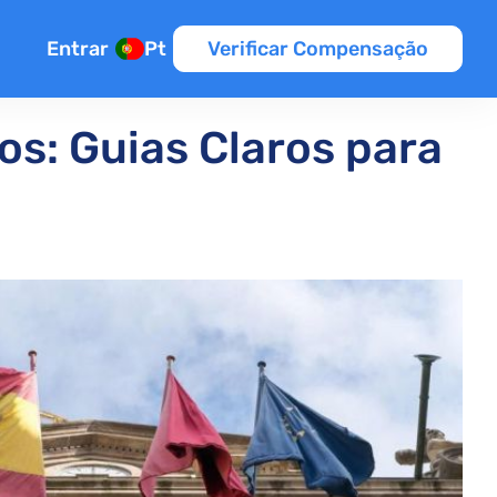
Entrar
Pt
Verificar Compensação
os: Guias Claros para
ão