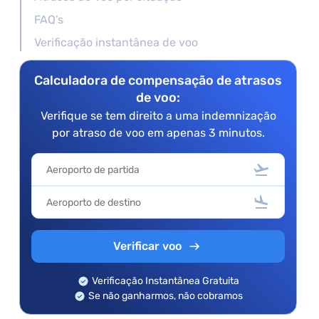
FAQ’s
Verificação instantânea de voo
Calculadora de compensação de atrasos
de voo:
Verifique se tem direito a uma indemnização
por atraso de voo em apenas 3 minutos.
Verificar voo
Verificação Instantânea Gratuita
Se não ganharmos, não cobramos