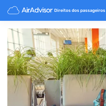
Direitos dos passageiros
Calculadora de compensação
Compensação por atraso de 
Compensação por cancelame
Indemnização bagagem atra
Compensação por recusa de
Indemnização de companhias
Reclamações de companhias 
Indemnização por greve de 
Reembolso de passagem aér
Regulamentos