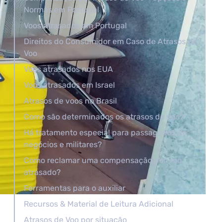
Normas em Portugal
Voos atrasados em Portugal
Direitos do Consumidor em Caso de Atrasos de
Voo
Voos atrasados nos EUA
Voos atrasados em Israel
Atrasos de voos no Brasil
Como são determinados os atrasos de voo?
Há tratamento especial para passageiros de
negócios e militares?
Como reclamar uma compensação por voo
atrasado?
Ferramentas para o auxiliar
Recursos & Material de Leitura Adicional
Atrasos de Voo por situação