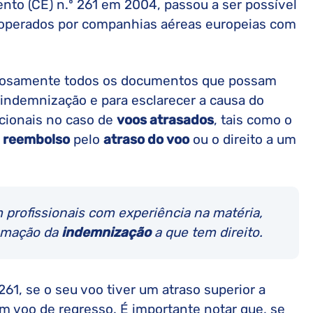
to (CE) n.º 261 em 2004, passou a ser possível
 operados por companhias aéreas europeias com
dadosamente todos os documentos que possam
 indemnização e para esclarecer a causa do
icionais no caso de
voos atrasados
, tais como o
m
reembolso
pelo
atraso do voo
ou o direito a um
m profissionais com experiência na matéria,
lamação da
indemnização
a que tem direito.
1, se o seu voo tiver um atraso superior a
um voo de regresso. É importante notar que, se