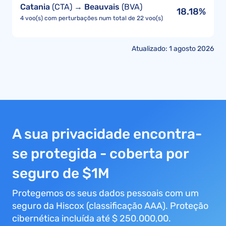
Catania
(CTA) →
Beauvais
(BVA)
18.18%
4 voo(s) com perturbações num total de 22 voo(s)
Atualizado: 1 agosto 2026
A sua privacidade encontra-
se protegida - coberta por
seguro de $1M
Protegemos os seus dados pessoais com um
seguro da Hiscox (classificação AAA). Proteção
cibernética incluída até $ 250.000,00.