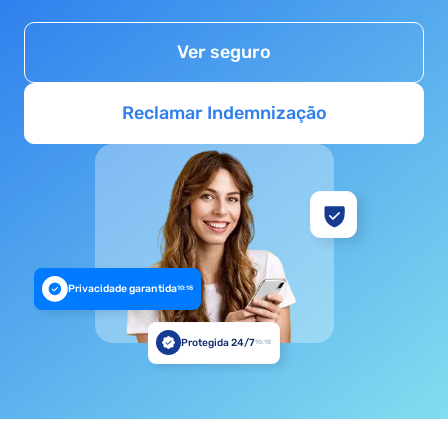
Ver seguro
Reclamar Indemnização
Privacidade garantida
10:18
Protegida 24/7
10:18