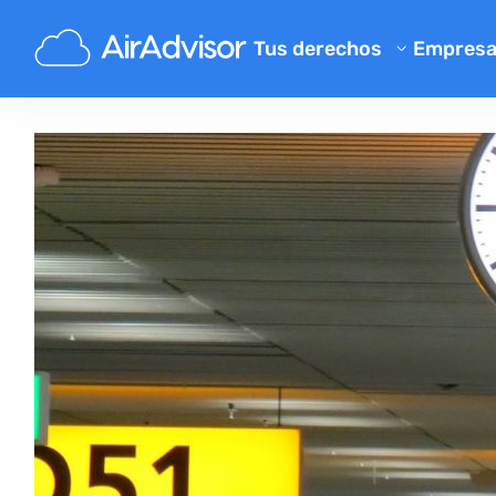
Tus derechos
Empres
Conóce
Calculadora de indemnizació
Blog
Compensación por vuelos ret
Compensación por vuelos ca
FAQ
Reclamaciones por equipaje p
Program
Compensación por embarqu
Opinion
Reclamaciones a aerolíneas
Quejas a aerolíneas
Cancelación de vuelo por hue
Normativa