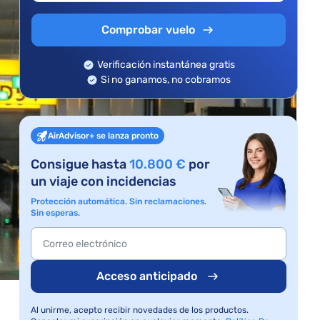
Comprobar vuelo
s
Verificación instantánea gratis
Si no ganamos, no cobramos
AirAdvisor+ se lanza pronto
Consigue hasta
10.800 €
por
un viaje con incidencias
Protección automática. Sin reclamaciones.
Sin esperas.
Acceso anticipado
Al unirme, acepto recibir novedades de los productos.