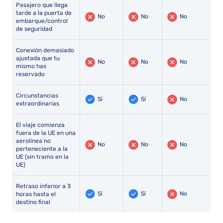
Pasajero que llega
tarde a la puerta de
No
No
No
embarque/control
de seguridad
Conexión demasiado
ajustada que tu
No
No
No
mismo has
reservado
Circunstancias
Sí
Sí
No
extraordinarias
El viaje comienza
fuera de la UE en una
aerolínea no
No
No
No
perteneciente a la
UE (sin tramo en la
UE)
Retraso inferior a 3
Sí
Sí
No
horas hasta el
destino final