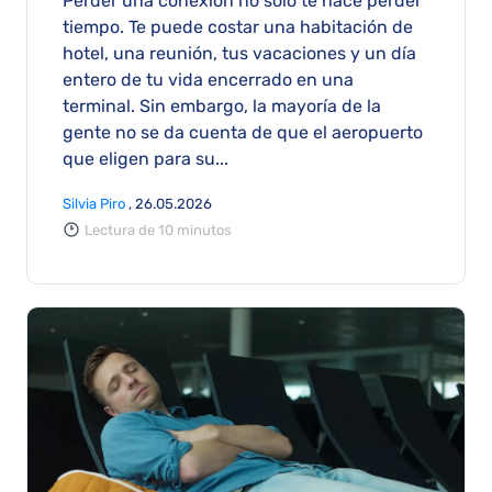
Perder una conexión no solo te hace perder
perdidas en 2026
tiempo. Te puede costar una habitación de
hotel, una reunión, tus vacaciones y un día
entero de tu vida encerrado en una
terminal. Sin embargo, la mayoría de la
gente no se da cuenta de que el aeropuerto
que eligen para su...
Silvia Piro
, 26.05.2026
Lectura de 10 minutos