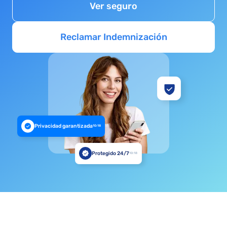
Ver seguro
Reclamar Indemnización
Privacidad garantizada
10:18
Protegido 24/7
10:18