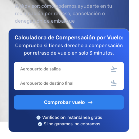
AirAdvisor: cómo podemos ayudarte en tu
s
reclamación por retraso, cancelación o
denegación de embarque
Calculadora de Compensación por Vuelo:
Comprueba si tienes derecho a compensación
por retraso de vuelo en solo 3 minutos.
Comprobar vuelo
Verificación instantánea gratis
Si no ganamos, no cobramos