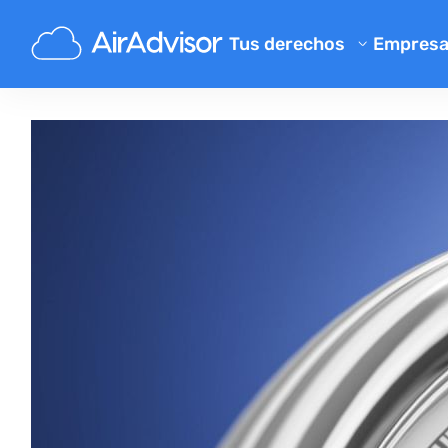
Tus derechos
Empres
Conóce
Calculadora de indemnizació
Blog
Compensación por vuelos ret
Compensación por vuelos ca
FAQ
Reclamaciones por equipaje p
Program
Compensación por embarqu
Opinion
Reclamaciones a aerolíneas
Quejas a aerolíneas
Cancelación de vuelo por hue
Normativa