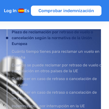
Log In
Es
Comprobar indemnización
Plazo de reclamación por retraso de vuelo o
cancelación según la normativa de la Unión
nexión
Europea
Cuánto tiempo tienes para reclamar un vuelo en
España
Cuando se puede reclamar por retraso de vuelo o
cancelación en otros países de la UE
ntroladores
Qué hacer en caso de retraso o cancelación de
elo
un vuelo
Qué hacer en caso de retraso o cancelación de
o
un vuelo
raso de vuelo
Indemnización por interrupción en la UE