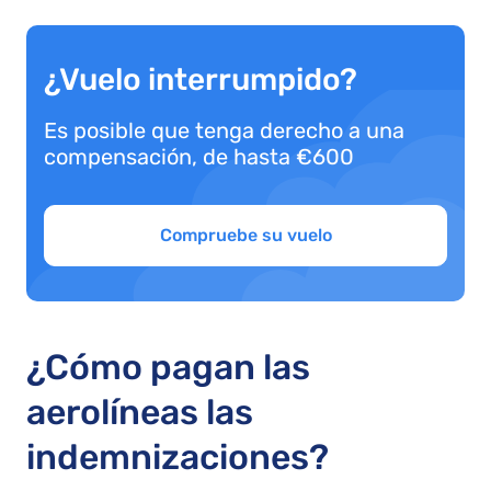
¿Vuelo interrumpido?
Es posible que tenga derecho a una
compensación, de hasta €600
Compruebe su vuelo
¿Cómo pagan las
aerolíneas las
indemnizaciones?