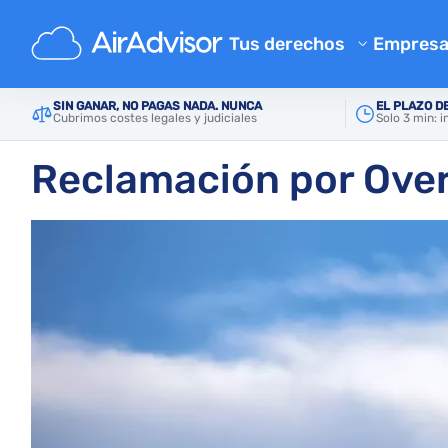
Tus derechos
Empres
Conóce
Calculadora de indemnizació
SIN GANAR, NO PAGAS NADA. NUNCA
EL PLAZO D
Inicio
Denegación de embarque
Reclamación po
Cubrimos costes legales y judiciales
Solo 3 min: 
Blog
Compensación por vuelos ret
Compensación por vuelos ca
FAQ
Reclamación por Over
Reclamaciones por equipaje p
Program
Compensación por embarqu
Opinion
Reclamaciones a aerolíneas
Quejas a aerolíneas
Cancelación de vuelo por hue
Normativa