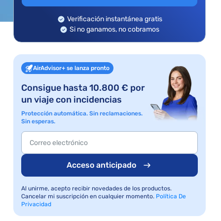
Verificación instantánea gratis
Si no ganamos, no cobramos
AirAdvisor+ se lanza pronto
Consigue hasta 10.800 € por
un viaje con incidencias
Protección automática. Sin reclamaciones.
Sin esperas.
Acceso anticipado
Al unirme, acepto recibir novedades de los productos.
Cancelar mi suscripción en cualquier momento.
Política De
Privacidad