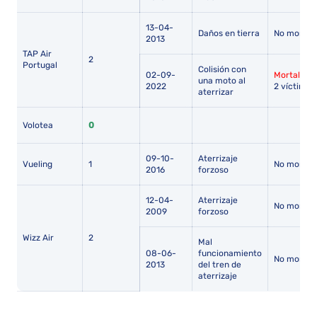
13-04-
Daños en tierra
No mortal
2013
TAP Air
2
Portugal
Colisión con
02-09-
Mortal
-
una moto al
2022
2 víctimas
aterrizar
Volotea
0
09-10-
Aterrizaje
Vueling
1
No mortal
2016
forzoso
12-04-
Aterrizaje
No mortal
2009
forzoso
Wizz Air
2
Mal
08-06-
funcionamiento
No mortal
2013
del tren de
aterrizaje