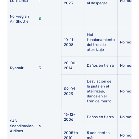
Lufthansa
1
No mortal
2023
al despegar
Norwegian
0
Air Shuttle
Mal
10-11-
funcionamiento
No mortal
2008
del tren de
aterrizaje
28-06-
Daños en tierra
No mortal
Ryanair
3
2014
Desviación de
la pista en el
09-04-
aterrizaje,
No mortal
2023
daños en el
tren de morro
16-12-
Daños en tierra
No mortal
2006
SAS
Scandinavian
6
Airlines
2005 to
5 accidentes
No mortal
2010
más