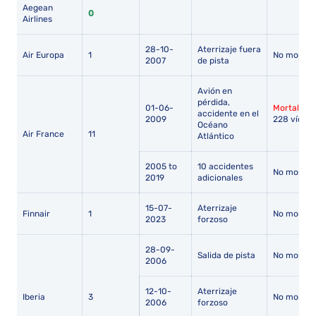
Aegean
0
Airlines
28-10-
Aterrizaje fuera
Air Europa
1
No mortal
2007
de pista
Avión en
pérdida,
01-06-
Mortal
-
accidente en el
2009
228 vícti
Océano
Air France
11
Atlántico
2005 to
10 accidentes
No mortal
2019
adicionales
15-07-
Aterrizaje
Finnair
1
No mortal
2023
forzoso
28-09-
Salida de pista
No mortal
2006
12-10-
Aterrizaje
Iberia
3
No mortal
2006
forzoso