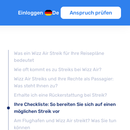
Einloggen
De
Anspruch prüfen
sflug
Was ein Wizz Air Streik für Ihre Reisepläne
n
bedeutet
en
Wie oft kommt es zu Streiks bei Wizz Air?
Wizz Air Streiks und Ihre Rechte als Passagier:
k
Was steht Ihnen zu?
Erhalte ich eine Rückerstattung bei Streik?
Ihre Checkliste: So bereiten Sie sich auf einen
pätung
möglichen Streik vor
Am Flughafen und Wizz Air streikt? Was Sie tun
lüge
können