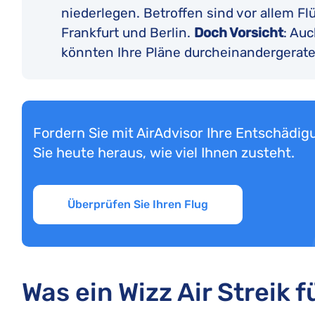
niederlegen. Betroffen sind vor allem F
Frankfurt und Berlin.
Doch Vorsicht
: Auc
könnten Ihre Pläne durcheinandergerate
Fordern Sie mit AirAdvisor Ihre Entschädig
Sie heute heraus, wie viel Ihnen zusteht.
Überprüfen Sie Ihren Flug
Was ein Wizz Air Streik f