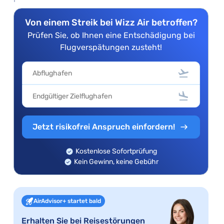
Von einem Streik bei Wizz Air betroffen?
Prüfen Sie, ob Ihnen eine Entschädigung bei
Flugverspätungen zusteht!
Jetzt risikofrei Anspruch einfordern!
Kostenlose Sofortprüfung
Kein Gewinn, keine Gebühr
AirAdvisor+ startet bald
Erhalten Sie bei Reisestörungen