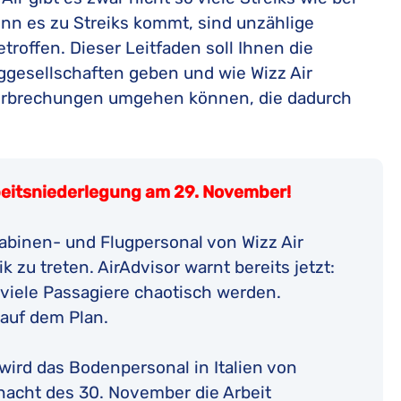
British Airways Entschädigung
EasyJet Beschwerden
EU Verordnung 261
nn es zu Streiks kommt, sind unzählige
KLM Entschädigung
Iberia Airlines Beschwerden
Montrealer Übereinkommen
roffen. Dieser Leitfaden soll Ihnen die
TUI Entschädigung
KLM Beschwerden
uggesellschaften geben und wie Wizz Air
Warschauer Abkommen
terbrechungen umgehen können, die dadurch
Austrian Airlines Entschädigung
TUI Airways Beschwerden
SunExpress Entschädigung
Tap Portugal Beschwerden
Austrian Airlines Beschwerden
rbeitsniederlegung am 29. November!
abinen- und Flugpersonal von Wizz Air
 zu treten. AirAdvisor warnt bereits jetzt:
iele Passagiere chaotisch werden.
auf dem Plan.
wird das Bodenpersonal in Italien von
nacht des 30. November die Arbeit