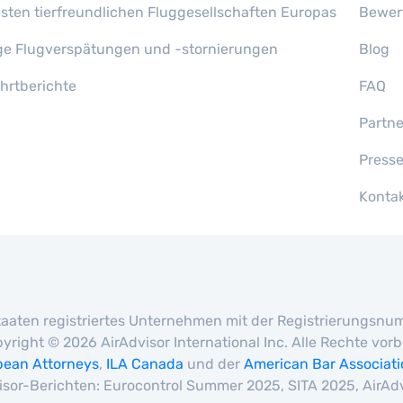
esten tierfreundlichen Fluggesellschaften Europas
Bewer
ge Flugverspätungen und -stornierungen
Blog
ahrtberichte
FAQ
Partn
Press
Konta
en Staaten registriertes Unternehmen mit der Registrierungs
yright © 2026 AirAdvisor International Inc. Alle Rechte vo
pean Attorneys
,
ILA Canada
und der
American Bar Associat
isor-Berichten: Eurocontrol Summer 2025, SITA 2025, AirAd