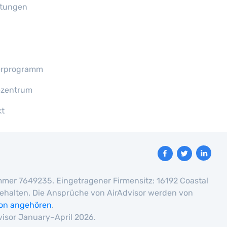
tungen
erprogramm
ezentrum
kt
nummer 7649235. Eingetragener Firmensitz: 16192 Coastal
rbehalten. Die Ansprüche von AirAdvisor werden von
ion angehören
.
visor January–April 2026.