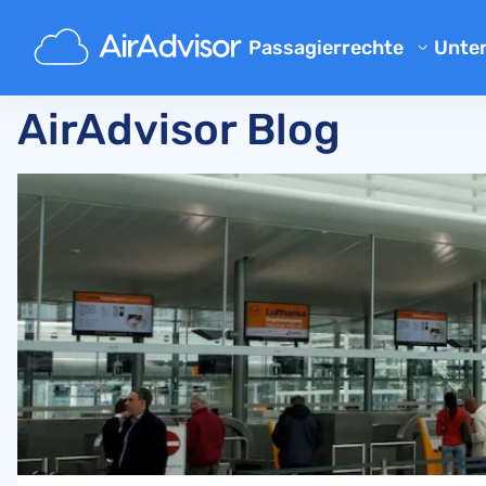
Main
Blog
Passagierrechte
Unte
Übe
Flugverspaetung Entschaed
AirAdvisor Blog
Blo
Entschädigung bei Flugvers
Entschädigung bei Flugausfa
FAQ
Gepäck Entschädigung
Par
Entschädigung bei Nichtbef
Flu
Fluggesellschaften
Beschwerde an Fluggesellsch
Entschädigung bei Streik der
Entschädigung bei Flugum
Ihre Rechte