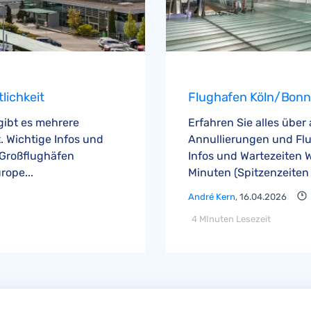
lichkeit
Flughafen Köln/Bonn 
 gibt es mehrere
Erfahren Sie alles über
 Wichtige Infos und
Annullierungen und Fl
 Großflughäfen
Infos und Wartezeiten W
ope...
Minuten (Spitzenzeiten b
André Kern
, 16.04.2026
4 MInuten Lesezeit