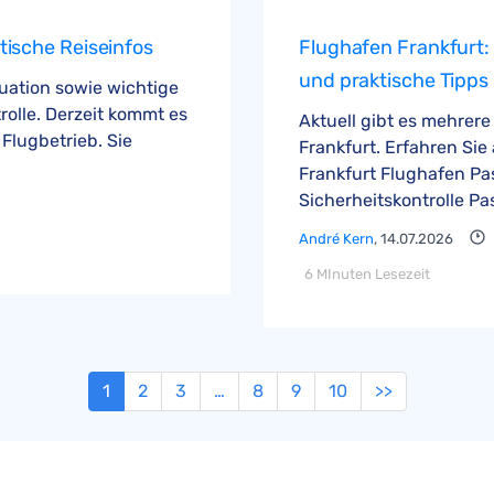
ische Reiseinfos
Flughafen Frankfurt: 
und praktische Tipps
tuation sowie wichtige
rolle. Derzeit kommt es
Aktuell gibt es mehrer
lugbetrieb. Sie
Frankfurt. Erfahren Sie 
Frankfurt Flughafen Pa
Sicherheitskontrolle Pa
André Kern
, 14.07.2026
6 MInuten Lesezeit
1
2
3
…
8
9
10
>>