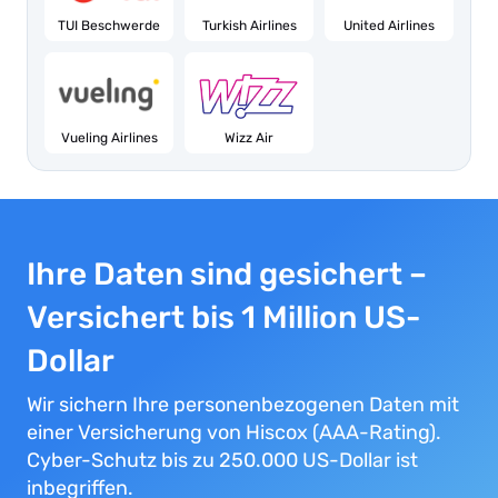
TUI Beschwerde
Turkish Airlines
United Airlines
Vueling Airlines
Wizz Air
Ihre Daten sind gesichert –
Versichert bis 1 Million US-
Dollar
Wir sichern Ihre personenbezogenen Daten mit
einer Versicherung von Hiscox (AAA-Rating).
Cyber-Schutz bis zu 250.000 US-Dollar ist
inbegriffen.